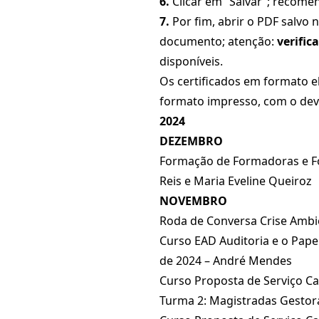
6.
Clicar em “Salvar”; recome
7.
Por fim, abrir o PDF salvo 
documento; atenção:
verific
disponíveis.
Os certificados em formato 
formato impresso, com o devi
2024
DEZEMBRO
Formação de Formadoras e Fo
Reis e Maria Eveline Queiroz
NOVEMBRO
Roda de Conversa Crise Ambie
Curso EAD Auditoria e o Pape
de 2024 – André Mendes
Curso Proposta de Serviço Car
Turma 2: Magistradas Gestora