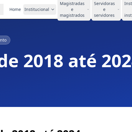
Magistradas
Servidoras
Ins
Home
Institucional
e
e
magistrados
servidores
ins
anto
 de 2018 até 20