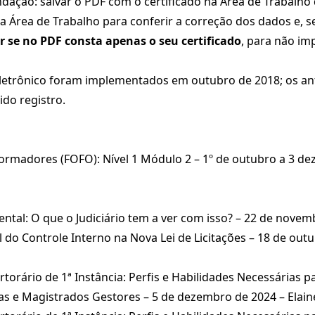
ndação: salvar o PDF com o certificado na Área de Trabalh
na Área de Trabalho para conferir a correção dos dados e, se
ar se no PDF consta apenas o seu certificado
, para não i
eletrônico foram implementados em outubro de 2018; os an
do registro.
rmadores (FOFO): Nível 1 Módulo 2 – 1º de outubro a 3 de
ntal: O que o Judiciário tem a ver com isso? – 22 de novem
l do Controle Interno na Nova Lei de Licitações – 18 de ou
torário de 1ª Instância: Perfis e Habilidades Necessárias 
s e Magistrados Gestores – 5 de dezembro de 2024 – Elain