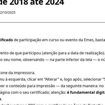
de 2018 até 2024
02/10/2025
tificado
de participação em curso ou evento da Emes, bast
nto de que participou (atenção para a data de realização).
m o seu nome, observando — na parte inferior da tela — o 
 ícone da impressora.
à esquerda, clicar em “Alterar” e, logo após, selecionar 
her o conteúdo para impressão — da seguinte maneira: no 
página com o seu certificado; atenção:
é fundamental digi
o
.