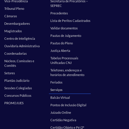
Vice-Presidência
Secretaria de Precatórios –
SEPREC
Tribunal Pleno
Precedentes
Câmaras
Lista de Peritos Cadastrados
Desembargadores
Validar documentos
Magistrados
Pautas de Julgamento
Centro de Inteligência
Pautas do Pleno
Ouvidoria Administrativa
Justiça Aberta
Coordenadorias
Tabelas Processuais
Núcleos, Comissões e
Unificadas CNJ
Comitês
Telefones, endereços e
Setores
horários de atendimento
Plantão Judiciário
Feriados
Sessões Colegiadas
Serviços
Concursos Públicos
Balcão Virtual
PROMOJUES
Pontos de Inclusão Digital
Juizado Online
Certidão Negativa
Certidão Objeto e Pé (2º