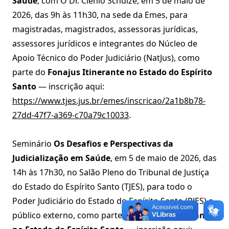
Saúde
, com O Dr. Clenio Schulze, em 5 de maio de
2026, das 9h às 11h30, na sede da Emes, para
magistradas, magistrados, assessoras jurídicas,
assessores jurídicos e integrantes do Núcleo de
Apoio Técnico do Poder Judiciário (NatJus), como
parte do
Fonajus Itinerante no Estado do Espírito
Santo
— inscrição aqui:
https://www.tjes.jus.br/emes/inscricao/2a1b8b78-
27dd-47f7-a369-c70a79c10033
.
Seminário
Os Desafios e Perspectivas da
Judicialização em Saúde
, em 5 de maio de 2026, das
14h às 17h30, no Salão Pleno do Tribunal de Justiça
do Estado do Espírito Santo (TJES), para todo o
Poder Judiciário do Estado do Espírito Santo (PJES) e
público externo, como parte do
Fonajus Itinerante