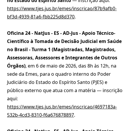
no Estado do Espírito Santo
— inscrição aqui:
https://www.tjes.jus.br/emes/inscricao/87b9afb0-
bf3d-4939-81a6-fbb225d8d370
.
Oficina 24 - NatJus - ES - AD-Jus - Apoio Técnico-
Científico à Tomada de Decisão Judicial em Saúde
no Brasil - Turma 1 (Magistradas, Magistrados,
Assessoras, Assessores e Integrantes de Outros
Órgãos)
, em 6 de maio de 2026, das 8h às 12h, na
sede da Emes, para o quadro interno do Poder
Judiciário do Estado do Espírito Santo (PJES) e
público externo que atua com a matéria — inscrição
aqui:
https://www.tjes.jus.br/emes/inscricao/4697183a-
532b-4cd3-8310-f6a676878897
.