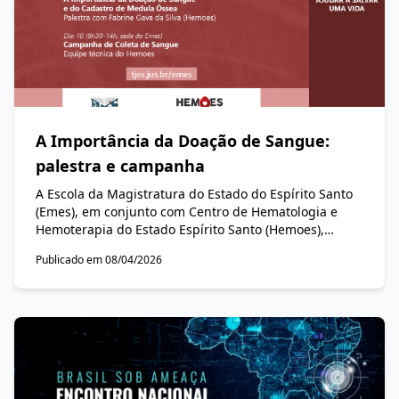
A Importância da Doação de Sangue:
palestra e campanha
A Escola da Magistratura do Estado do Espírito Santo
(Emes), em conjunto com Centro de Hematologia e
Hemoterapia do Estado Espírito Santo (Hemoes),
realizará duas ações presenciais, em 9 e 10 de abril
Publicado em 08/04/2026
de 2026, na sede da Emes, para todo o Poder
Judiciário do Estado do Espírito Santo (PJES), como
parte da Semana Nacional da Saúde — conforme a
programação disponível aqui:
https://www.tjes.jus.br/emes/noticias/semana-
nacional-da-saude.