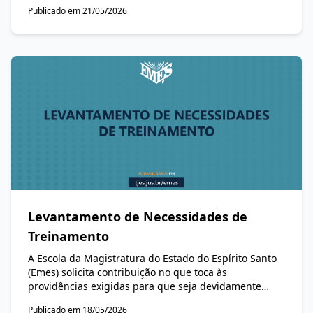
Contas do Estado (TCE-ES) para a assinatura do Acordo
Publicado em 21/05/2026
de Cooperação Técnica entre a Emes, a Presidência do
TCE-ES e a Escola de Contas Públicas (ECP).
Levantamento de Necessidades de
Treinamento
A Escola da Magistratura do Estado do Espírito Santo
(Emes) solicita contribuição no que toca às
providências exigidas para que seja devidamente
respondido o Levantamento de Necessidades de
Publicado em 18/05/2026