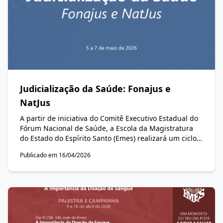
Judicialização da Saúde: Fonajus e
NatJus
A partir de iniciativa do Comitê Executivo Estadual do
Fórum Nacional de Saúde, a Escola da Magistratura
do Estado do Espírito Santo (Emes) realizará um ciclo
de ações presenciais relacionadas às atividades do
Publicado em 16/04/2026
Fórum Nacional do Judiciário para a Saúde (Fonajus) e
do Núcleo de Apoio Técnico do Poder Judiciário
(NatJus), de 5 a 7 de maio de 2026 — conforme a
programação abaixo.