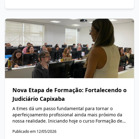
Treinamento do Poder Judiciário do Estado do Espírito
Santo (PJES) referente ao segundo semestre de 2026 e
ao primeiro semestre de 2027.
Nova Etapa de Formação: Fortalecendo o
Judiciário Capixaba
A Emes dá um passo fundamental para tornar o
aperfeiçoamento profissional ainda mais próximo da
nossa realidade. Iniciando hoje o curso Formação de
Replicadores no PJe (Processo Judicial Eletrônico).
Publicado em 12/05/2026