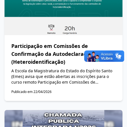
Participação em Comissões de
Confirmação da Autodeclaração
(Heteroidentificação)
A Escola da Magistratura do Estado do Espírito Santo
(Emes) avisa que estão abertas as inscrições para o
curso remoto Participação em Comissões de
Confirmação da Autodeclaração (Heteroidentificação),
Publicado em 22/04/2026
promovido pela Escola Virtual de Governo (EV.G),
vinculada à Escola Nacional de Administração Pública
(Enap).