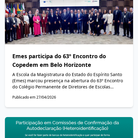
Emes participa do 63º Encontro do
Copedem em Belo Horizonte
A Escola da Magistratura do Estado do Espírito Santo
(Emes) marcou presença na abertura do 63º Encontro
do Colégio Permanente de Diretores de Escolas
Estaduais da Magistratura (Copedem), realizada na
Publicado em 27/04/2026
última quinta-feira, 23 de abril. O evento, sediado no
Auditório do Tribunal Pleno do Tribunal de Justiça de
Minas Gerais (TJMG), em Belo Horizonte, reuniu
lideranças do ensino jurídico de todo o país para
debater o fortalecimento institucional das Escolas
Judiciais.