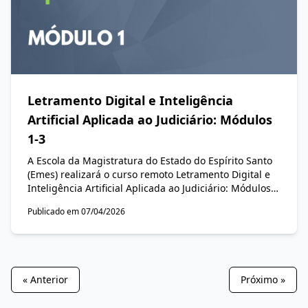
Letramento Digital e Inteligência
Artificial Aplicada ao Judiciário: Módulos
1-3
A Escola da Magistratura do Estado do Espírito Santo
(Emes) realizará o curso remoto Letramento Digital e
Inteligência Artificial Aplicada ao Judiciário: Módulos
1-3, com o Dr. Gustavo Henrique Procópio Silva,
Publicado em 07/04/2026
Tarcisio Francisco Regiani Junior e André Roepke,
entre 15 e 28 de maio de 2026, para todo o Poder
Judiciário do Estado do Espírito Santo (PJES),
prioritariamente magistradas, magistrados,
servidoras e servidores.
« Anterior
Próximo »