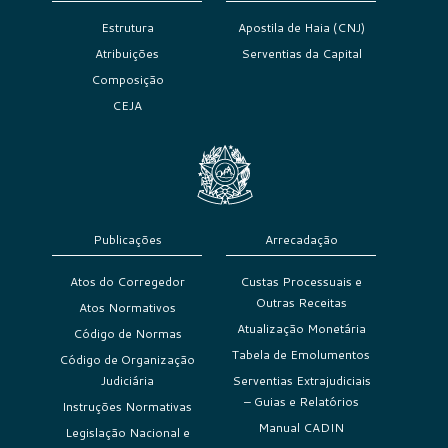
Estrutura
Apostila de Haia (CNJ)
Atribuições
Serventias da Capital
Composição
CEJA
Publicações
Arrecadação
Atos do Corregedor
Custas Processuais e
Outras Receitas
Atos Normativos
Atualização Monetária
Código de Normas
Tabela de Emolumentos
Código de Organização
Judiciária
Serventias Extrajudiciais
– Guias e Relatórios
Instruções Normativas
Manual CADIN
Legislação Nacional e