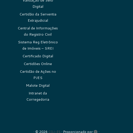
Validação de Selo
Digital
Certidão da Serventia
Extrajudicial
Central de Informações
do Registro Civil
Sistema Reg Eletrônico
de Imóveis – SREI
Certificado Digital
Certidões Online
Certidão de Ações no
PJES
Malote Digital
Intranet da
Corregedoria
·
© 2026
CGJ-ES
·
Proporcionado por
·