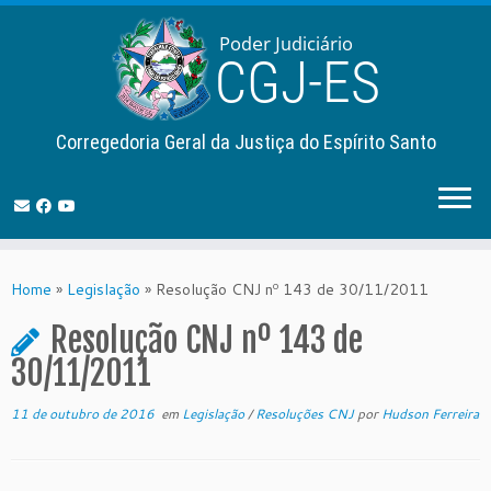
Corregedoria Geral da Justiça do Espírito Santo
Skip
to
Home
»
Legislação
»
Resolução CNJ nº 143 de 30/11/2011
content
Resolução CNJ nº 143 de
30/11/2011
11 de outubro de 2016
em
Legislação
/
Resoluções CNJ
por
Hudson Ferreira