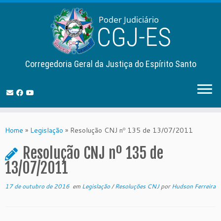
Corregedoria Geral da Justiça do Espírito Santo
Skip
to
Home
»
Legislação
»
Resolução CNJ nº 135 de 13/07/2011
content
Resolução CNJ nº 135 de
13/07/2011
17 de outubro de 2016
em
Legislação
/
Resoluções CNJ
por
Hudson Ferreira