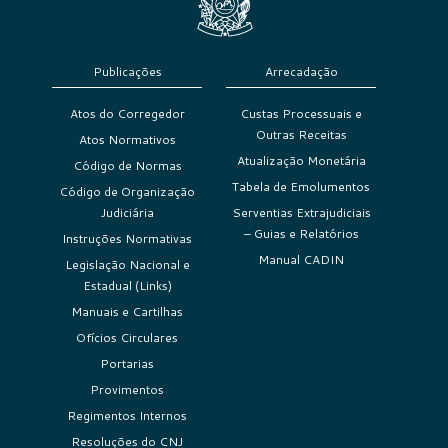
Publicações
Arrecadação
Atos do Corregedor
Custas Processuais e
Outras Receitas
Atos Normativos
Atualização Monetária
Código de Normas
Tabela de Emolumentos
Código de Organização
Judiciária
Serventias Extrajudiciais
– Guias e Relatórios
Instruções Normativas
Manual CADIN
Legislação Nacional e
Estadual (Links)
Manuais e Cartilhas
Ofícios Circulares
Portarias
Provimentos
Regimentos Internos
Resoluções do CNJ