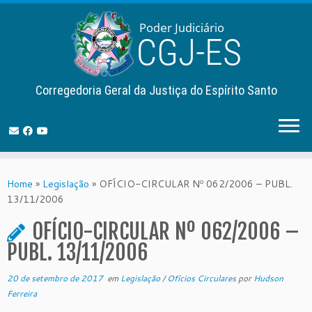
Corregedoria Geral da Justiça do Espírito Santo
Skip
to
Home
»
Legislação
»
OFÍCIO-CIRCULAR Nº 062/2006 – PUBL.
content
13/11/2006
OFÍCIO-CIRCULAR Nº 062/2006 –
PUBL. 13/11/2006
20 de setembro de 2017
em
Legislação
/
Ofícios Circulares
por
Hudson
Ferreira