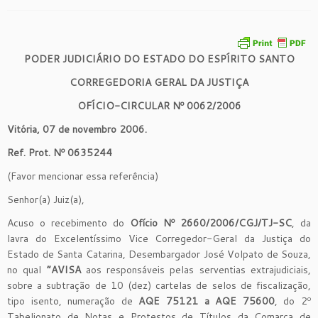
PODER JUDICIÁRIO DO ESTADO DO ESPÍRITO SANTO
CORREGEDORIA GERAL DA JUSTIÇA
OFÍCIO-CIRCULAR Nº 0062/2006
Vitória, 07 de novembro 2006.
Ref. Prot. Nº 0635244
(Favor mencionar essa referência)
Senhor(a) Juiz(a),
Acuso o recebimento do
Ofício Nº 2660/2006/CGJ/TJ-SC
, da
lavra do Excelentíssimo Vice Corregedor-Geral da Justiça do
Estado de Santa Catarina, Desembargador José Volpato de Souza,
no qual
“AVISA
aos responsáveis pelas serventias extrajudiciais,
sobre a subtração de 10 (dez) cartelas de selos de fiscalização,
tipo isento, numeração de
AQE 75121 a AQE 75600
, do 2º
Tabelionato de Notas e Protestos de Títulos da Comarca de