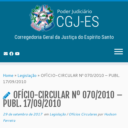
Corregedoria Geral da Justiça do Espírito Santo
Skip
to
Home
»
Legislação
»
OFÍCIO-CIRCULAR Nº 070/2010 – PUBL.
content
17/09/2010
OFÍCIO-CIRCULAR Nº 070/2010 –
PUBL. 17/09/2010
29 de setembro de 2017
em
Legislação
/
Ofícios Circulares
por
Hudson
Ferreira