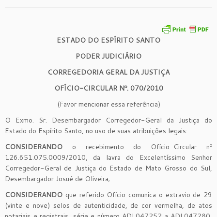
ESTADO DO ESPÍRITO SANTO
PODER JUDICIÁRIO
CORREGEDORIA GERAL DA JUSTIÇA
OFÍCIO-CIRCULAR Nº. 070/2010
(Favor mencionar essa referência)
O Exmo. Sr. Desembargador Corregedor-Geral da Justiça do
Estado do Espírito Santo, no uso de suas atribuições legais:
CONSIDERANDO
o recebimento do Ofício-Circular nº
126.651.075.0009/2010, da lavra do Excelentíssimo Senhor
Corregedor-Geral de Justiça do Estado de Mato Grosso do Sul,
Desembargador Josué de Oliveira;
CONSIDERANDO
que referido Ofício comunica o extravio de 29
(vinte e nove) selos de autenticidade, de cor vermelha, de atos
notariais e registrais, série e número ADL047252 a ADL047280,