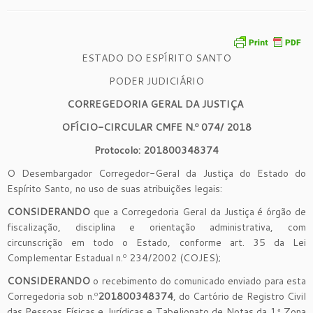
ESTADO DO ESPÍRITO SANTO
PODER JUDICIÁRIO
CORREGEDORIA GERAL DA JUSTIÇA
OFÍCIO-CIRCULAR
CMFE
N.º
074
/
2018
Protocolo:
201800348374
O Desembargador Corregedor-Geral da Justiça do Estado do
Espírito Santo, no uso de suas atribuições legais:
CONSIDERANDO
que a Corregedoria Geral da Justiça é órgão de
fiscalização, disciplina e orientação administrativa, com
circunscrição em todo o Estado, conforme art. 35 da Lei
Complementar Estadual n.º 234/2002 (COJES);
CONSIDERANDO
o recebimento do comunicado enviado para esta
Corregedoria sob n.º
201800348374
, do Cartório de Registro Civil
das Pessoas Físicas e Jurídicas e Tabelionato de Notas da 1ª Zona