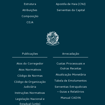
Estrutura
Apostila de Haia (CNJ)
Atribuições
Serventias da Capital
Composição
CEJA
Publicações
Arrecadação
Atos do Corregedor
Custas Processuais e
Outras Receitas
Atos Normativos
Atualização Monetária
Código de Normas
Tabela de Emolumentos
Código de Organização
Judiciária
Serventias Extrajudiciais
– Guias e Relatórios
Instruções Normativas
Manual CADIN
Legislação Nacional e
Estadual (Links)