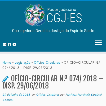
Corregedoria Geral da Justiça do Espírito Santo
Skip
to
Home
»
Legislação
»
Ofícios Circulares
»
OFÍCIO-CIRCULAR N.º
content
074/ 2018 – DISP. 29/06/2018
OFÍCIO-CIRCULAR N.º 074/ 2018 –
DISP. 29/06/2018
29 de junho de 2018
em
Ofícios Circulares
por
Matheus Martinelli Sipolatti
Cossuol