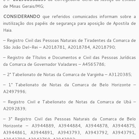
d
e
Minas Gerais
/
MG
;
CONSIDERANDO
que referido
s
comunica
do
s
informa
m
sobre
a
i
nutilização
do
s
pap
éis
de segurança
para aposição de Apostila de
Haia.
– Registro Civil das Pessoas Naturais de Tiradentes da Comarca de
São João Del-Rei – A2018781, A2018784, A2018790;
– Registro de Títulos e Documentos e Civil das Pessoas Jurídicas
da Comarca de Governador Valadares – A4565786;
–
2° Tabelionato de Notas da Comarca de Varginha – A3120385;
– 1° Tabelionato de Notas da Comarca de Belo Horizonte –
A2497996;
– Registro Civil e Tabelionato de Notas da Comarca de Ubá –
A2092839;
– 3° Registro Civil das Pessoas Naturais da Comarca de Belo
Horizonte – A3944889, A3944884, A3944878, A3944875,
A3944861, A3944891, A3943793, A3943792, A3943791,