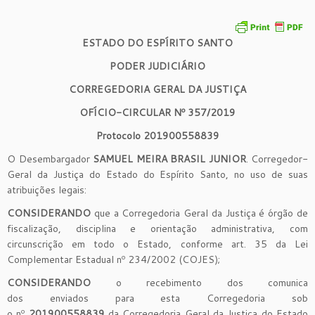
ESTADO DO ESPÍRITO SANTO
PODER JUDICIÁRIO
CORREGEDORIA GERAL DA JUSTIÇA
OFÍCIO-CIRCULAR Nº
3
5
7
/
201
9
P
rotocolo 201
9
0
0
558839
O Desembargador
SAMUEL MEIRA BRASIL JUNIOR
. Corregedor-
Geral da Justiça do Estado do Espírito Santo, no uso de suas
atribuições legais:
CONSIDERANDO
que a Corregedoria Geral da Justiça é órgão de
fiscalização, disciplina e orientação administrativa, com
circunscrição em todo o Estado, conforme art. 35 da Lei
Complementar Estadual nº 234/2002 (COJES);
CONSIDERANDO
o recebimento do
s
comunica
do
s
enviado
s
para
esta Corregedoria sob
o
nº
20
1
9
0
0
558839
d
a
Corregedor
ia
Geral da Justiça do Estado