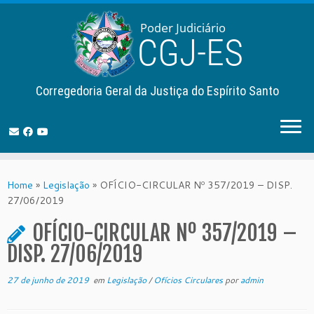
Corregedoria Geral da Justiça do Espírito Santo
Skip
to
Home
»
Legislação
»
OFÍCIO-CIRCULAR Nº 357/2019 – DISP.
content
27/06/2019
OFÍCIO-CIRCULAR Nº 357/2019 –
DISP. 27/06/2019
27 de junho de 2019
em
Legislação
/
Ofícios Circulares
por
admin