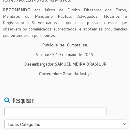
A3943790, A3943760, A3943903;
RECOMENDO
aos Juízes de Direito Diretores dos F
oro
s,
Membros do Ministério Público, Advogados, Notários e
Registradores, Serventuários e a quem mais possa interessar, que
observem o
s
comunicados
supracitado
s
,
e adotem as providências
que entenderem pertinentes.
Publique-se. Cumpra-se.
Vitória/ES,
1
0
de
maio
de 201
9
.
Desembargador SAMUEL MEIRA BRASIL JR
Corregedor-Geral da Justiça
Pesquisar
Search
for: