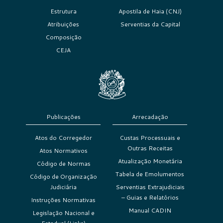
Estrutura
Apostila de Haia (CNJ)
Atribuições
Serventias da Capital
Composição
CEJA
Publicações
Arrecadação
Atos do Corregedor
Custas Processuais e
Outras Receitas
Atos Normativos
Atualização Monetária
Código de Normas
Tabela de Emolumentos
Código de Organização
Judiciária
Serventias Extrajudiciais
– Guias e Relatórios
Instruções Normativas
Manual CADIN
Legislação Nacional e