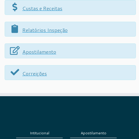
Custas e Receitas
Relatórios Inspeção
Apostilamento
Correições
Intitucional
Apostilamento