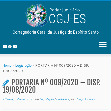
Corregedoria Geral da Justiça do Espírito Santo
Skip
to
Home
»
Legislação
»
PORTARIA Nº 009/2020 – DISP.
content
19/08/2020
PORTARIA Nº 009/2020 – DISP.
19/08/2020
19 de agosto de 2020
em
Legislação
/
Portarias
por
Thiago Emerick