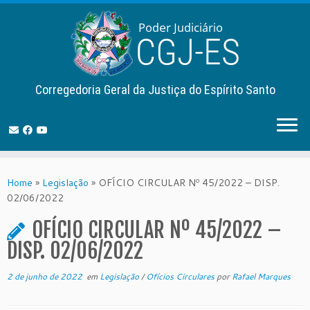
Corregedoria Geral da Justiça do Espírito Santo
Skip
to
Home
»
Legislação
»
OFÍCIO CIRCULAR Nº 45/2022 – DISP.
content
02/06/2022
OFÍCIO CIRCULAR Nº 45/2022 –
DISP. 02/06/2022
2 de junho de 2022
em
Legislação
/
Ofícios Circulares
por
Rafael Marques