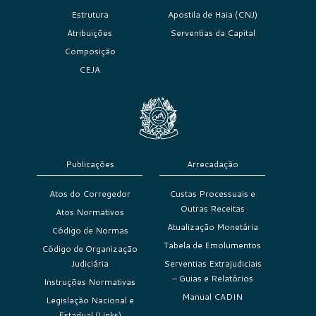
Estrutura
Apostila de Haia (CNJ)
Atribuições
Serventias da Capital
Composição
CEJA
Publicações
Arrecadação
Atos do Corregedor
Custas Processuais e
Outras Receitas
Atos Normativos
Atualização Monetária
Código de Normas
Tabela de Emolumentos
Código de Organização
Judiciária
Serventias Extrajudiciais
– Guias e Relatórios
Instruções Normativas
Manual CADIN
Legislação Nacional e
Estadual (Links)