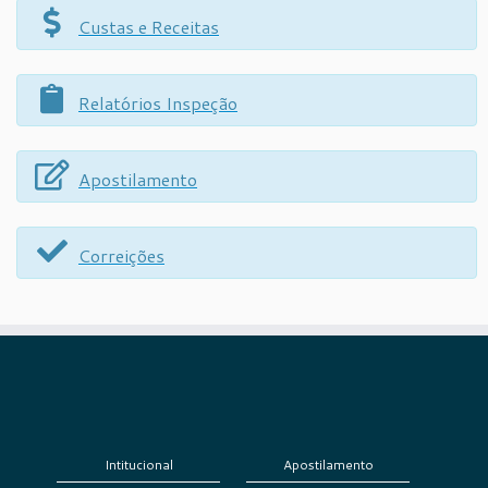
Custas e Receitas
Relatórios Inspeção
Apostilamento
Correições
Intitucional
Apostilamento