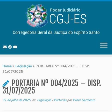
Corregedoria Geral da Justiça do Espírito Santo
Skip
to
Home
»
Legislação
»
PORTARIA Nº 004/2025 – DISP.
content
31/07/2025
PORTARIA Nº 004/2025 – DISP.
31/07/2025
31 de julho de 2025
em
Legislação
/
Portarias
por
Pedro Sarmento