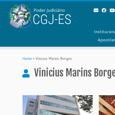
Institucion
Apostil
Skip
to
Home
»
Vinicius Marins Borges
content
Vinicius Marins Borg