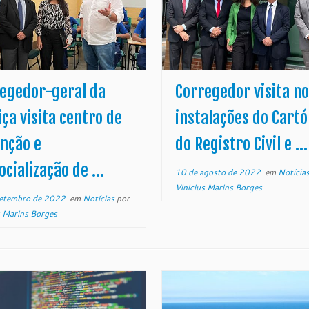
egedor-geral da
Corregedor visita n
iça visita centro de
instalações do Cartó
nção e
do Registro Civil e ...
ocialização de ...
10 de agosto de 2022
em
Notícia
Vinicius Marins Borges
setembro de 2022
em
Notícias
por
s Marins Borges