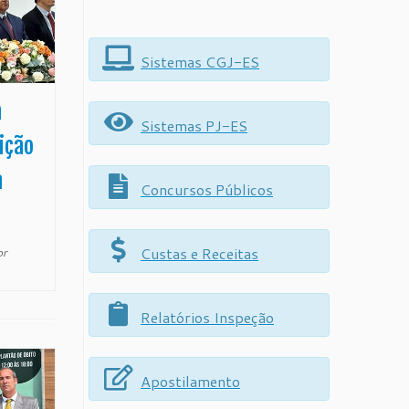
Sistemas CGJ-ES
a
Sistemas PJ-ES
ição
a
Concursos Públicos
Custas e Receitas
or
Relatórios Inspeção
Apostilamento