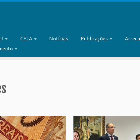
al
CEJA
Notícias
Publicações
Arrec
amento
es