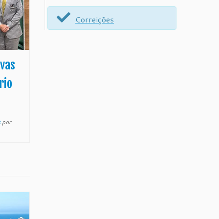
Correições
ovas
rio
s
por