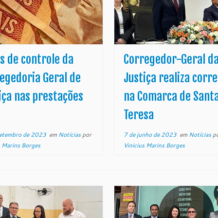
s de controle da
Corregedor-Geral d
egedoria Geral de
Justiça realiza corre
iça nas prestações
na Comarca de Sant
Teresa
setembro de 2023
em
Notícias
por
7 de junho de 2023
em
Notícias
p
s Marins Borges
Vinicius Marins Borges