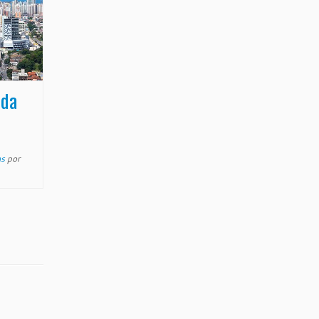
 da
.
as
por