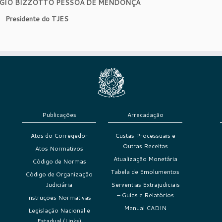
GIO BIZZOTTO PESSOA DE MENDONÇA
Presidente do TJES
Publicações
Arrecadação
Atos do Corregedor
Custas Processuais e
Outras Receitas
Atos Normativos
Atualização Monetária
Código de Normas
Tabela de Emolumentos
Código de Organização
Judiciária
Serventias Extrajudiciais
– Guias e Relatórios
Instruções Normativas
Manual CADIN
Legislação Nacional e
Estadual (Links)