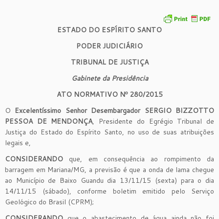
ESTADO DO ESPÍRITO SANTO
PODER JUDICIÁRIO
TRIBUNAL DE JUSTIÇA
Gabinete da Presidência
ATO NORMATIVO Nº
280
/201
5
O
Excelentíssimo Senhor Desembargador SERGIO BIZZOTTO
PESSOA DE MENDONÇA
, Presidente do Egrégio Tribunal de
Justiça do Estado do Espírito Santo, no uso de suas atribuições
legais e,
CONSIDERANDO
que, em consequência ao rompimento da
barragem em Mariana/MG, a previsão é que a onda de lama chegue
ao Município de Baixo Guandu dia 13/11/15 (sexta) para o dia
14/11/15 (sábado), conforme boletim emitido pelo Serviço
Geológico do Brasil (CPRM);
CONSIDERANDO
que o abastecimento de água ainda não foi