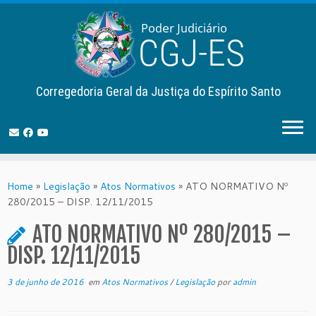
Corregedoria Geral da Justiça do Espírito Santo
Skip
to
Home
»
Legislação
»
Atos Normativos
»
ATO NORMATIVO Nº
content
280/2015 – DISP. 12/11/2015
ATO NORMATIVO Nº 280/2015 –
DISP. 12/11/2015
3 de junho de 2016
em
Atos Normativos
/
Legislação
por
admin