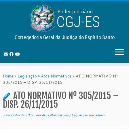
Corregedoria Geral da Justiça do Espírito Santo
Skip
to
Home
»
Legislação
»
Atos Normativos
»
ATO NORMATIVO Nº
content
305/2015 – DISP. 26/11/2015
ATO NORMATIVO Nº 305/2015 –
DISP. 26/11/2015
3 de junho de 2016
em
Atos Normativos
/
Legislação
por
admin