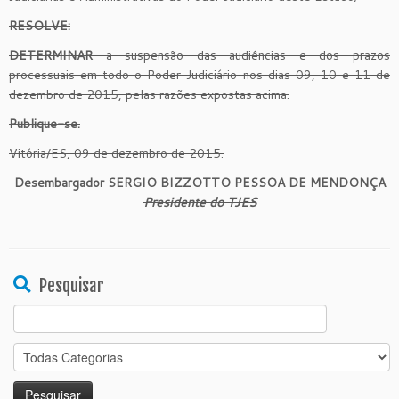
RESOLVE:
DETERMINAR
a suspensão das audiências e dos prazos
processuais em todo o Poder Judiciário nos dias 09, 10 e 11 de
dezembro de 2015, pelas razões expostas acima.
Publique-se.
Vitória/ES, 09 de dezembro de 2015.
Desembargador SERGIO BIZZOTTO PESSOA DE MENDONÇA
Presidente do TJES
Pesquisar
Search
for: