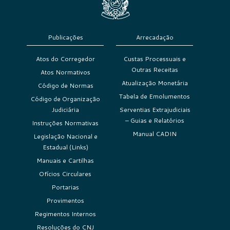
Publicações
Arrecadação
Atos do Corregedor
Custas Processuais e
Outras Receitas
Atos Normativos
Atualização Monetária
Código de Normas
Tabela de Emolumentos
Código de Organização
Judiciária
Serventias Extrajudiciais
– Guias e Relatórios
Instruções Normativas
Manual CADIN
Legislação Nacional e
Estadual (Links)
Manuais e Cartilhas
Ofícios Circulares
Portarias
Provimentos
Regimentos Internos
Resoluções do CNJ