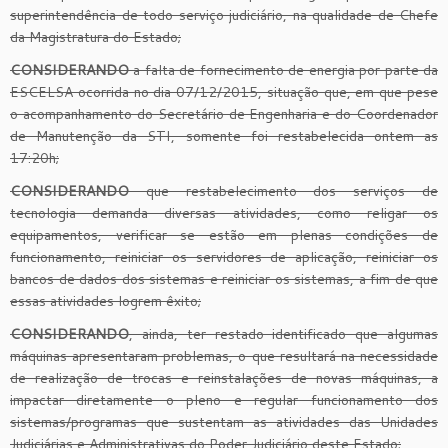
superintendência de todo serviço judiciário, na qualidade de Chefe
da Magistratura do Estado;
CONSIDERANDO
a falta de fornecimento de energia por parte da
ESCELSA ocorrida no dia 07/12/2015, situação que, em que pese
o acompanhamento do Secretário de Engenharia e do Coordenador
de Manutenção da STI, somente foi restabelecida ontem as
17:20h;
CONSIDERANDO
que restabelecimento dos serviços de
tecnologia demanda diversas atividades, como religar os
equipamentos, verificar se estão em plenas condições de
funcionamento, reiniciar os servidores de aplicação, reiniciar os
bancos de dados dos sistemas e reiniciar os sistemas, a fim de que
essas atividades logrem êxito;
CONSIDERANDO
, ainda, ter restado identificado que algumas
máquinas apresentaram problemas, o que resultará na necessidade
de realização de trocas e reinstalações de novas máquinas, a
impactar diretamente o pleno e regular funcionamento dos
sistemas/programas que sustentam as atividades das Unidades
Judiciárias e Administrativas do Poder Judiciário deste Estado;