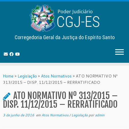
Corregedoria Geral da Justiça do Espírito Santo
Skip
to
Home
»
Legislação
»
Atos Normativos
»
ATO NORMATIVO Nº
content
313/2015 – DISP. 11/12/2015 – RERRATIFICADO
ATO NORMATIVO Nº 313/2015 –
DISP. 11/12/2015 – RERRATIFICADO
3 de junho de 2016
em
Atos Normativos
/
Legislação
por
admin