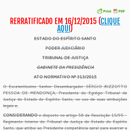
RERRATIFICADO EM 16/12/2015 (
CLIQUE
AQUI
)
ESTADO DO ESPÍRITO SANTO
PODER JUDICIÁRIO
TRIBUNAL DE JUSTIÇA
GABINETE DA PRESIDÊNCIA
ATO NORMATIVO Nº 313/2015
O Excelentíssimo Senhor Desembargador SÉRGIO BIZZOTTO
PESSOA DE MENDONÇA, Presidente do Egrégio Tribunal de
Justiça do Estado do Espírito Santo, no uso de suas atribuições
legais e,
CONSIDERANDO
o disposto no artigo 58 da Resolução 15/95 –
Regimento Interno do Tribunal de Justiça do Estado do Espírito
Santo, que atribui ao Presidente competência geral para exercer a