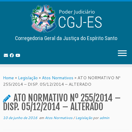
Corregedoria Geral da Justiça do Espírito Santo
Skip
to
Home
»
Legislação
»
Atos Normativos
»
ATO NORMATIVO Nº
content
255/2014 – DISP. 05/12/2014 – ALTERADO
ATO NORMATIVO Nº 255/2014 –
DISP. 05/12/2014 – ALTERADO
10 de junho de 2016
em
Atos Normativos
/
Legislação
por
admin