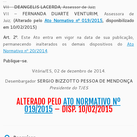
…
VII –
DEANGELIS LACERDA
, Assessor de Juiz;
VII –
FERNANDA DUARTE VENTURIM
, Assessora de
Juiz;
(Alterado pelo
Ato Normativo nº 019/2015
, disponibilizado
em 10/02/2015)
Art. 2º.
Este Ato entra em vigor na data de sua publicação,
permanecendo inalterados os demais dispositivos do
Ato
Normativo nº 20/2014
.
Publique-se.
Vitória/ES, 02 de dezembro de 2014.
Desembargador
S
E
RGIO BIZZOTTO PESSOA DE MENDONÇA
Presidente do TJES
ALTERADO PELO
ATO NORMATIVO Nº
019/2015
– DISP. 10/02/2015