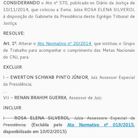
CONSIDERANDO
o Ato nº 570, publicado no Diário da Justiça de
10/11/2014, que colocou a Exma. Juíza ROSA ELENA SILVEROL
à disposição do Gabinete da Presidência deste Egrégio Tribunal de
Justiça;
RESOLVE
:
Art. 1º.
Alterar o
Ato Normativo nº 20/2014
, que instituiu o Grupo
de Trabalho para acompanhar o cumprimento das Metas Nacionais
do CNJ, para:
EXCLUIR
:
I –
EWERTON SCHWAB PINTO JÚNIOR
, Juiz Assessor Especial
da Presidência;
…
VII –
RENAN BRAHIM GUERRA
, Assessor de Juiz;
INCLUIR
:
I –
ROSA ELENA SILVEROL
, Juíza Assessora Especial da
Presidência;
(Excluída pelo
Ato Normativo nº 019/2015
,
disponibilizado em 10/02/2015)