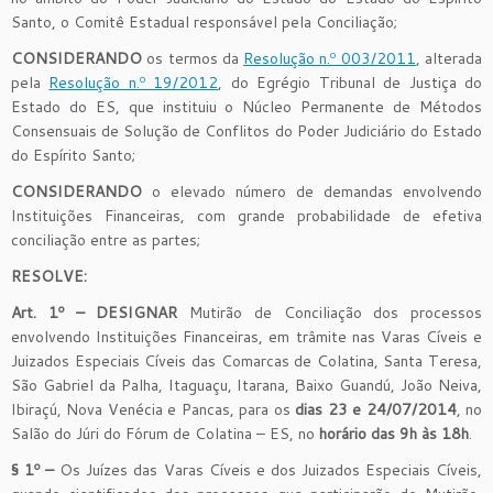
Santo, o Comitê Estadual responsável pela Conciliação;
CONSIDERANDO
os termos da
Resolução n.º 003/2011
, alterada
pela
Resolução n.º 19/2012
, do Egrégio Tribunal de Justiça do
Estado do ES, que instituiu o Núcleo Permanente de Métodos
Consensuais de Solução de Conflitos do Poder Judiciário do Estado
do Espírito Santo;
CONSIDERANDO
o elevado número de demandas envolvendo
Instituições Financeiras, com grande probabilidade de efetiva
conciliação entre as partes;
RESOLVE
:
Art. 1º – DESIGNAR
Mutirão de Conciliação dos processos
envolvendo Instituições Financeiras, em trâmite nas Varas Cíveis e
Juizados Especiais Cíveis das Comarcas de Colatina, Santa Teresa,
São Gabriel da Palha, Itaguaçu, Itarana, Baixo Guandú, João Neiva,
Ibiraçú, Nova Venécia e Pancas, para os
dias 23 e 24/07/2014
, no
Salão do Júri do Fórum de Colatina – ES, no
horário das 9h às 18h
.
§ 1º –
Os Juízes das Varas Cíveis e dos Juizados Especiais Cíveis,