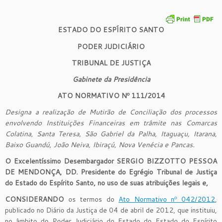
ESTADO DO ESPÍRITO SANTO
PODER JUDICIÁRIO
TRIBUNAL DE JUSTIÇA
Gabinete da Presidência
ATO NORMATIVO Nº 111/2014
Designa a realização de Mutirão de Conciliação dos processos
envolvendo Instituições Financeiras em trâmite nas Comarcas
Colatina, Santa Teresa, São Gabriel da Palha, Itaguaçu, Itarana,
Baixo Guandú, João Neiva, Ibiraçú, Nova Venécia e Pancas.
O Excelentíssimo Desembargador SERGIO BIZZOTTO PESSOA
DE MENDONÇA, DD. Presidente do Egrégio Tribunal de Justiça
do Estado do Espírito Santo, no uso de suas atribuições legais e,
CONSIDERANDO
os termos do
Ato Normativo nº 042/2012
,
publicado no Diário da Justiça de 04 de abril de 2012, que instituiu,
no âmbito do Poder Judiciário do Estado do Estado do Espírito