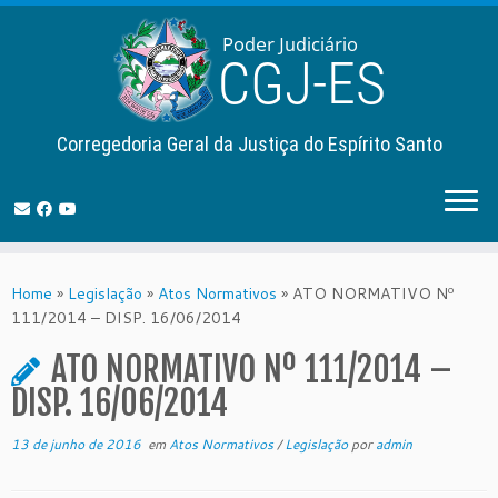
Corregedoria Geral da Justiça do Espírito Santo
Skip
to
Home
»
Legislação
»
Atos Normativos
»
ATO NORMATIVO Nº
content
111/2014 – DISP. 16/06/2014
ATO NORMATIVO Nº 111/2014 –
DISP. 16/06/2014
13 de junho de 2016
em
Atos Normativos
/
Legislação
por
admin