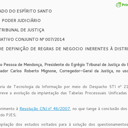
ADO DO ESPÍRITO SANTO
PODER JUDICIÁRIO
TRIBUNAL DE JUSTIÇA
ATIVO CONJUNTO Nº 007/2014
E DEFINIÇÃO DE REGRAS DE NEGOCIO INERENTES À DISTRI
 Pessoa de Mendonça, Presidente do Egrégio Tribunal de Justiça do 
ador Carlos Roberto Mignone, Corregedor-Geral da Justiça, no us
aria de Tecnologia da Informação por meio do Despacho STI nº 2
reve a evolução da implantação das Tabelas Processuais Unificadas
primento à
Resolução CNJ nº 46/2007
, no que tange à conclusão dos
 do PJES;
liação dos estudos voltados para à solução dos questionamentos