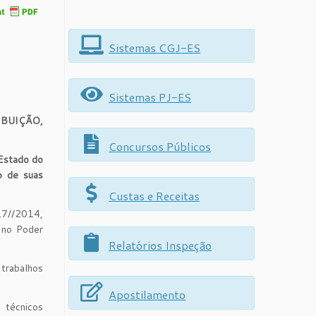
Sistemas CGJ-ES
Sistemas PJ-ES
BUIÇÃO,
Concursos Públicos
Estado do
o de suas
Custas e Receitas
17//2014,
 no Poder
Relatórios Inspeção
 trabalhos
Apostilamento
 técnicos