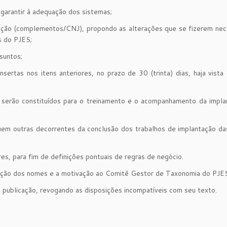
 garantir à adequação dos sistemas;
ribuição (complementos/CNJ), propondo as alterações que se fizerem nec
s do PJES;
suntos;
ertas nos itens anteriores, no prazo de 30 (trinta) dias, haja vista
 serão constituídos para o treinamento e o acompanhamento da impla
cluem outras decorrentes da conclusão dos trabalhos de implantação d
res, para fim de definições pontuais de regras de negócio.
ação dos nomes e a motivação ao Comitê Gestor de Taxonomia do PJE
 publicação, revogando as disposições incompatíveis com seu texto.