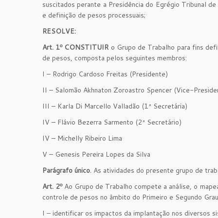
suscitados perante a Presidência do Egrégio Tribunal de 
e definição de pesos processuais;
RESOLVE:
Art. 1º CONSTITUIR
o Grupo de Trabalho para fins defin
de pesos, composta pelos seguintes membros:
I – Rodrigo Cardoso Freitas (Presidente)
II – Salomão Akhnaton Zoroastro Spencer (Vice-Preside
III – Karla Di Marcello Valladão (1ª Secretária)
IV – Flávio Bezerra Sarmento (2ª Secretário)
IV – Michelly Ribeiro Lima
V – Genesis Pereira Lopes da Silva
Parágrafo único
. As atividades do presente grupo de tr
Art. 2º
Ao Grupo de Trabalho compete a análise, o mapeam
controle de pesos no âmbito do Primeiro e Segundo Graus
I – identificar os impactos da implantação nos diversos si