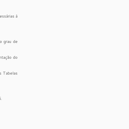
essárias à
 o grau de
ntação do
as Tabelas
S.