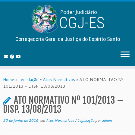
Corregedoria Geral da Justiça do Espírito Santo
Skip
to
Home
»
Legislação
»
Atos Normativos
»
ATO NORMATIVO Nº
content
101/2013 – DISP. 13/08/2013
ATO NORMATIVO Nº 101/2013 –
DISP. 13/08/2013
23 de junho de 2016
em
Atos Normativos
/
Legislação
por
admin