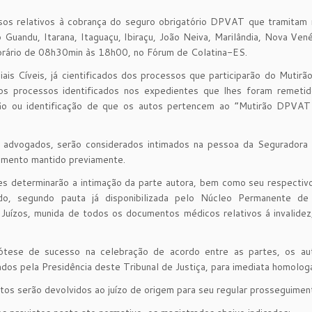
os relativos à cobrança do seguro obrigatório DPVAT que tramitam 
o Guandu, Itarana, Itaguaçu, Ibiraçu, João Neiva, Marilândia, Nova Ven
horário de 08h30min às 18h00, no Fórum de Colatina-ES.
ais Cíveis, já cientificados dos processos que participarão do Mutirã
s processos identificados nos expedientes que lhes foram remetid
o ou identificação de que os autos pertencem ao “Mutirão DPVAT 
advogados, serão considerados intimados na pessoa da Seguradora 
imento mantido previamente.
zes determinarão a intimação da parte autora, bem como seu respectiv
do, segundo pauta já disponibilizada pelo Núcleo Permanente d
Juízos, munida de todos os documentos médicos relativos á invalidez
ótese de sucesso na celebração de acordo entre as partes, os au
os pela Presidência deste Tribunal de Justiça, para imediata homolog
tos serão devolvidos ao juízo de origem para seu regular prosseguimen