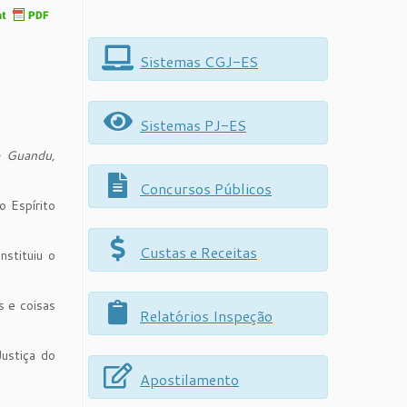
Sistemas CGJ-ES
Sistemas PJ-ES
o Guandu,
Concursos Públicos
 Espírito
Custas e Receitas
nstituiu o
s e coisas
Relatórios Inspeção
Justiça do
Apostilamento