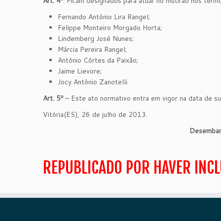
Art. 4º
. Ficam designados para atuar no mutirão nos term
Fernando Antônio Lira Rangel;
Felippe Monteiro Morgado Horta;
Lindemberg José Nunes;
Márcia Pereira Rangel;
Antônio Côrtes da Paixão;
Jaime Lievore;
Jocy Antônio Zanotelli.
Art. 5º
– Este ato normativo entra em vigor na data de su
Vitória(ES), 26 de julho de 2013.
Desemba
REPUBLICADO POR HAVER INC