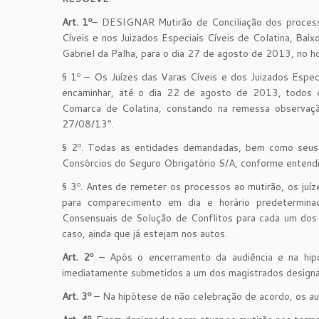
Art. 1º
– DESIGNAR Mutirão de Conciliação dos process
Cíveis e nos Juizados Especiais Cíveis de Colatina, Baix
Gabriel da Palha, para o dia 27 de agosto de 2013, no 
§ 1º – Os Juízes das Varas Cíveis e dos Juizados Especi
encaminhar, até o dia 22 de agosto de 2013, todos o
Comarca de Colatina, constando na remessa observaçã
27/08/13”.
§ 2º. Todas as entidades demandadas, bem como seus 
Consórcios do Seguro Obrigatório S/A, conforme entend
§ 3º. Antes de remeter os processos ao mutirão, os juí
para comparecimento em dia e horário predetermina
Consensuais de Solução de Conflitos para cada um dos 
caso, ainda que já estejam nos autos.
Art. 2º
– Após o encerramento da audiência e na hip
imediatamente submetidos a um dos magistrados designad
Art. 3º
– Na hipótese de não celebração de acordo, os au