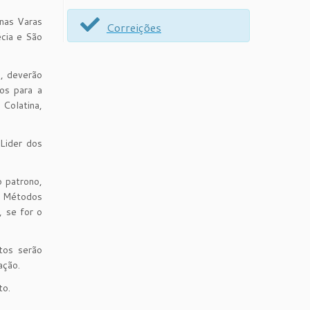
nas Varas
Correições
écia e São
o, deverão
os para a
Colatina,
Lider dos
o patrono,
e Métodos
, se for o
tos serão
ação.
to.