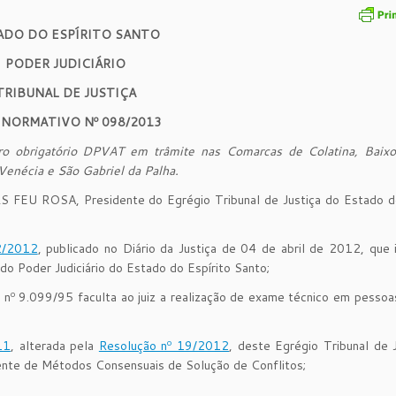
ADO DO ESPÍRITO SANTO
PODER JUDICIÁRIO
TRIBUNAL DE JUSTIÇA
 NORMATIVO Nº 098/2013
ro obrigatório DPVAT em trâmite nas Comarcas de Colatina, Baix
 Venécia e São Gabriel da Palha.
EU ROSA, Presidente do Egrégio Tribunal de Justiça do Estado do
2/2012
, publicado no Diário da Justiça de 04 de abril de 2012, que i
do Poder Judiciário do Estado do Espírito Santo;
i nº 9.099/95 faculta ao juiz a realização de exame técnico em pessoa
11
, alterada pela
Resolução nº 19/2012
, deste Egrégio Tribunal de 
nente de Métodos Consensuais de Solução de Conflitos;