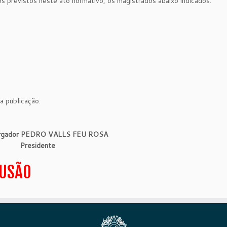
os previstos neste ato normativo, os magistrados abaixo indicados:
a publicação.
rgador PEDRO VALLS FEU ROSA
Presidente
LUSÃO