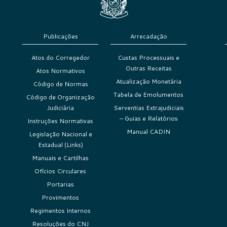
Publicações
Arrecadação
Atos do Corregedor
Custas Processuais e
Outras Receitas
Atos Normativos
Atualização Monetária
Código de Normas
Tabela de Emolumentos
Código de Organização
Judiciária
Serventias Extrajudiciais
– Guias e Relatórios
Instruções Normativas
Manual CADIN
Legislação Nacional e
Estadual (Links)
Manuais e Cartilhas
Ofícios Circulares
Portarias
Provimentos
Regimentos Internos
Resoluções do CNJ