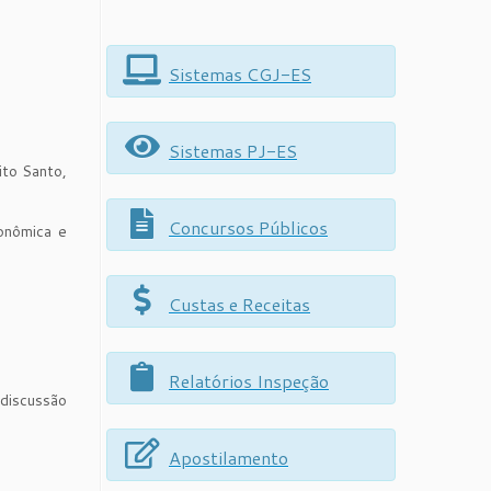
Sistemas CGJ-ES
Sistemas PJ-ES
ito Santo,
Concursos Públicos
onômica e
Custas e Receitas
Relatórios Inspeção
 discussão
Apostilamento