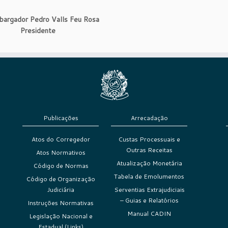
argador Pedro Valls Feu Rosa
Presidente
Publicações
Arrecadação
Atos do Corregedor
Custas Processuais e
Outras Receitas
Atos Normativos
Atualização Monetária
Código de Normas
Tabela de Emolumentos
Código de Organização
Judiciária
Serventias Extrajudiciais
– Guias e Relatórios
Instruções Normativas
Manual CADIN
Legislação Nacional e
Estadual (Links)