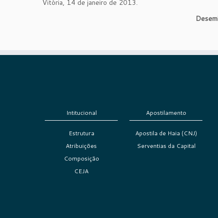
Vitória, 14 de janeiro de 2013.
Desemb
Intitucional
Apostilamento
Estrutura
Apostila de Haia (CNJ)
Atribuições
Serventias da Capital
Composição
CEJA