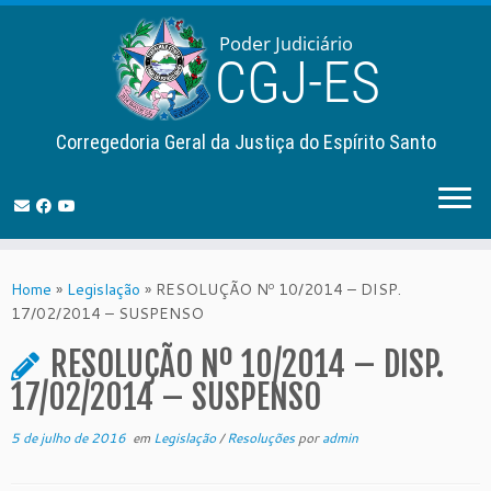
Corregedoria Geral da Justiça do Espírito Santo
Skip
to
Home
»
Legislação
»
RESOLUÇÃO Nº 10/2014 – DISP.
content
17/02/2014 – SUSPENSO
RESOLUÇÃO Nº 10/2014 – DISP.
17/02/2014 – SUSPENSO
5 de julho de 2016
em
Legislação
/
Resoluções
por
admin