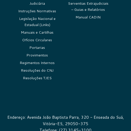
Judiciária
Serventias Extrajudiciais
– Guias e Relatórios
Instruções Normativas
Manual CADIN
Legislação Nacional e
Estadual (Links)
Manuais e Cartilhas
Ofícios Circulares
Portarias
Provimentos
Regimentos Internos
Resoluções do CNJ
Resoluções TJES
Endereço: Avenida João Baptista Parra, 320 - Enseada do Suá,
Vitória-ES, 29050-375
Telefone: (27) 3145-3100