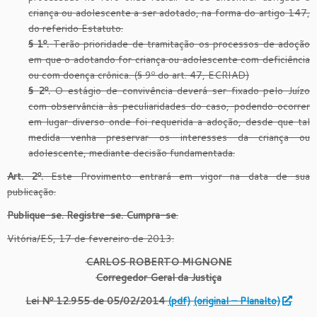
criança ou adolescente a ser adotado, na forma do artigo 147,
do referido Estatuto.
§ 1º.
Terão prioridade de tramitação os processos de adoção
em que o adotando for criança ou adolescente com deficiência
ou com doença crônica. (§ 9º do art. 47, ECRIAD)
§ 2º.
O estágio de convivência deverá ser fixado pelo Juízo
com observância às peculiaridades do caso, podendo ocorrer
em lugar diverso onde foi requerida a adoção, desde que tal
medida venha preservar os interesses da criança ou
adolescente, mediante decisão fundamentada.
Art. 2º.
Este Provimento entrará em vigor na data de sua
publicação.
Publique-se. Registre-se. Cumpra-se
.
Vitória/ES, 17 de fevereiro de 2013.
CARLOS ROBERTO MIGNONE
Corregedor Geral da Justi
ç
a
Lei Nº 12.955 de 05/02/2014
(pdf)
(original – Planalto)