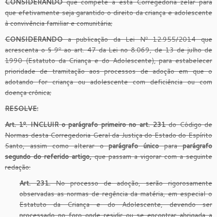
CONSIDERANDO
que compete a esta Corregedoria zelar para
que efetivamente seja garantido o direito da criança e adolescente
à convivência familiar e comunitária;
CONSIDERANDO
a publicação da Lei Nº 12.955/2014 que
acrescenta o § 9º ao art. 47 da Lei no 8.069, de 13 de julho de
1990 (Estatuto da Criança e do Adolescente), para estabelecer
prioridade de tramitação aos processos de adoção em que o
adotando for criança ou adolescente com deficiência ou com
doença crônica;
RESOLVE:
Art. 1º.
INCLUIR
o parágrafo primeiro no art. 231
do Código de
Normas desta Corregedoria Geral da Justiça do Estado do Espírito
Santo, assim como alterar o
parágrafo único
para
parágrafo
segundo do referido artigo,
que passam a vigorar com a seguinte
redação:
Art. 231.
No processo de adoção, serão rigorosamente
observadas as normas de regência da matéria, em especial o
Estatuto da Criança e do Adolescente, devendo ser
processado no foro onde residir ou se encontrar abrigada a