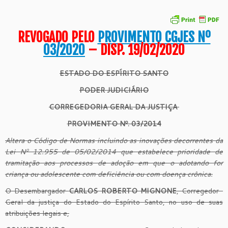
REVOGADO PELO
PROVIMENTO CGJES Nº
03/2020
– DISP. 19/02/2020
ESTADO DO ESPÍRITO SANTO
PODER JUDICIÁRIO
CORREGEDORIA GERAL DA JUSTI
Ç
A
PROVIMENTO Nº. 03/2014
Altera o Código de Normas incluindo as inovações decorrentes da
Lei Nº 12.955 de 05/02/2014 que estabelece prioridade de
tramitação aos processos de adoção em que o adotando for
criança ou adolescente com deficiência ou com doença crônica.
O Desembargador
CARLOS ROBERTO MIGNONE
, Corregedor-
Geral da justiça do Estado do Espírito Santo, no uso de suas
atribuições legais e,