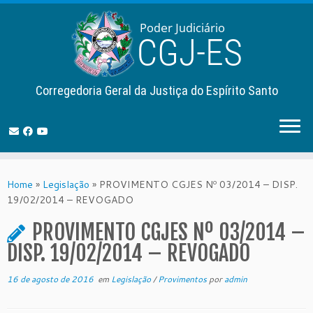
Corregedoria Geral da Justiça do Espírito Santo
Skip
to
Home
»
Legislação
»
PROVIMENTO CGJES Nº 03/2014 – DISP.
content
19/02/2014 – REVOGADO
PROVIMENTO CGJES Nº 03/2014 –
DISP. 19/02/2014 – REVOGADO
16 de agosto de 2016
em
Legislação
/
Provimentos
por
admin