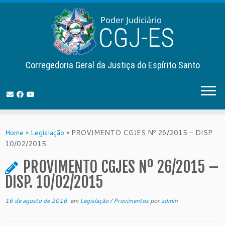
Corregedoria Geral da Justiça do Espírito Santo
Skip
to
Home
»
Legislação
»
PROVIMENTO CGJES Nº 26/2015 – DISP.
content
10/02/2015
PROVIMENTO CGJES Nº 26/2015 –
DISP. 10/02/2015
16 de agosto de 2016
em
Legislação
/
Provimentos
por
admin