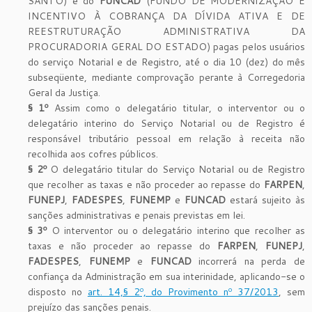
SANTO) e do
FUNCAD
(FUNDO DE MODERNIZAÇÃO E
INCENTIVO À COBRANÇA DA DÍVIDA ATIVA E DE
REESTRUTURAÇÃO ADMINISTRATIVA DA
PROCURADORIA GERAL DO ESTADO) pagas pelos usuários
do serviço Notarial e de Registro, até o dia 10 (dez) do mês
subseqüente, mediante comprovação perante à Corregedoria
Geral da Justiça.
§ 1º
Assim como o delegatário titular, o interventor ou o
delegatário interino do Serviço Notarial ou de Registro é
responsável tributário pessoal em relação à receita não
recolhida aos cofres públicos.
§ 2º
O delegatário titular do Serviço Notarial ou de Registro
que recolher as taxas e não proceder ao repasse do
FARPEN
,
FUNEPJ
,
FADESPES
,
FUNEMP
e
FUNCAD
estará sujeito às
sanções administrativas e penais previstas em lei.
§ 3º
O interventor ou o delegatário interino que recolher as
taxas e não proceder ao repasse do
FARPEN
,
FUNEPJ
,
FADESPES
,
FUNEMP
e
FUNCAD
incorrerá na perda de
confiança da Administração em sua interinidade, aplicando-se o
disposto no
art. 14,§ 2º, do Provimento nº 37/2013
, sem
prejuízo das sanções penais.