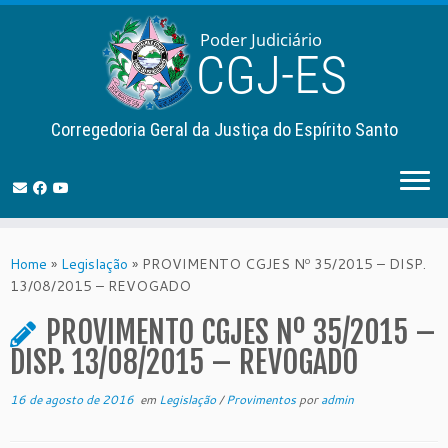
Corregedoria Geral da Justiça do Espírito Santo
Skip
to
Home
»
Legislação
»
PROVIMENTO CGJES Nº 35/2015 – DISP.
content
13/08/2015 – REVOGADO
PROVIMENTO CGJES Nº 35/2015 –
DISP. 13/08/2015 – REVOGADO
16 de agosto de 2016
em
Legislação
/
Provimentos
por
admin