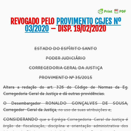
REVOGADO PELO
PROVIMENTO CGJES Nº
03/2020
– DISP. 19/02/2020
ESTADO DO ESPÍRITO SANTO
PODER JUDICIÁRIO
CORREGEDORIA GERAL DA JUSTIÇA
PROVIMENTO Nº 35/2015
Altera a redação do art. 326 do Código de Normas da Eg.
Corregedoria Geral da Justiça e dá outras providências.
O
Desembargador RONALDO GONÇALVES DE SOUSA,
Corregedor-Geral da Justiça
, no uso de suas atribuições e,
CONSIDERANDO
que a Egrégia Corregedoria-Geral da Justiça é
órgão de fiscalização, disciplina e orientação administrativa dos