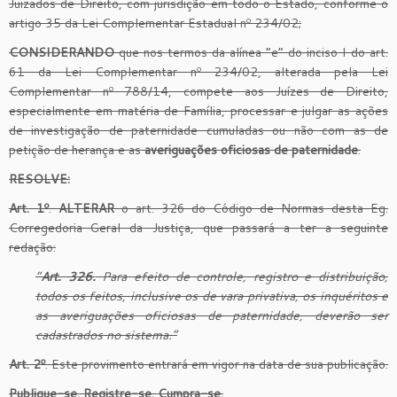
Juizados de Direito, com jurisdição em todo o Estado, conforme o
artigo 35 da Lei Complementar Estadual nº 234/02;
CONSIDERANDO
que nos termos da alínea “e” do inciso I do art.
61 da Lei Complementar nº 234/02, alterada pela Lei
Complementar nº 788/14, compete aos Juízes de Direito,
especialmente em matéria de Família, processar e julgar as ações
de investigação de paternidade cumuladas ou não com as de
petição de herança e as
averiguações oficiosas de paternidade
.
RESOLVE:
Art. 1º
.
ALTERAR
o art. 326 do Código de Normas desta Eg.
Corregedoria-Geral da Justiça, que passará a ter a seguinte
redação:
“
Art. 326.
Para efeito de controle, registro e distribuição,
todos os feitos, inclusive os de vara privativa, os inquéritos e
as averiguações oficiosas de paternidade, deverão ser
cadastrados no sistema.”
Art. 2º
. Este provimento entrará em vigor na data de sua publicação.
Publique-se. Registre-se. Cumpra-se.