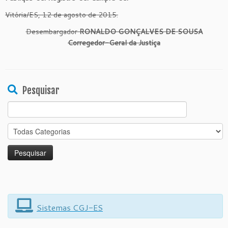
Vitória/ES, 12 de agosto de 2015.
Desembargador
RONALDO GONÇALVES DE SOUSA
Corregedor-Geral da Justiça
Pesquisar
Search
for:
Sistemas CGJ-ES