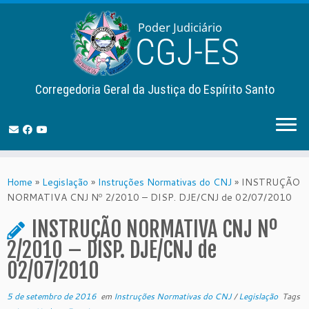
Corregedoria Geral da Justiça do Espírito Santo
Skip
to
Home
»
Legislação
»
Instruções Normativas do CNJ
»
INSTRUÇÃO
content
NORMATIVA CNJ Nº 2/2010 – DISP. DJE/CNJ de 02/07/2010
INSTRUÇÃO NORMATIVA CNJ Nº
2/2010 – DISP. DJE/CNJ de
02/07/2010
5 de setembro de 2016
em
Instruções Normativas do CNJ
/
Legislação
Tags