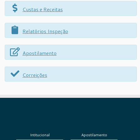
Custas e Receitas
Relatórios Inspeção
Apostilamento
Correições
Intitucional
Apostilamento