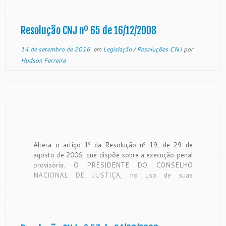
CONSIDERANDO que a Emenda Constitucional nº
45/2004 conferiu ao Conselho Nacional de Justiça a
função […]
Resolução CNJ nº 65 de 16/12/2008
14 de setembro de 2016
em
Legislação
/
Resoluções CNJ
por
Hudson Ferreira
Altera o artigo 1º da Resolução nº 19, de 29 de
agosto de 2006, que dispõe sobre a execução penal
provisória. O PRESIDENTE DO CONSELHO
NACIONAL DE JUSTIÇA, no uso de suas
atribuições conferidas pela Constituição Federal,
especialmente o que dispõe o inciso I do §4º de seu
art. 103-B; […]