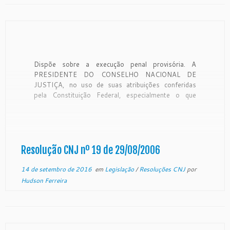
Dispõe sobre a execução penal provisória. A
PRESIDENTE DO CONSELHO NACIONAL DE
JUSTIÇA, no uso de suas atribuições conferidas
pela Constituição Federal, especialmente o que
dispõe o inciso I do § 4º de seu artigo 103-B, e
tendo em vista o decidido na sessão do dia 15 de
agosto de […]
Resolução CNJ nº 19 de 29/08/2006
14 de setembro de 2016
em
Legislação
/
Resoluções CNJ
por
Hudson Ferreira