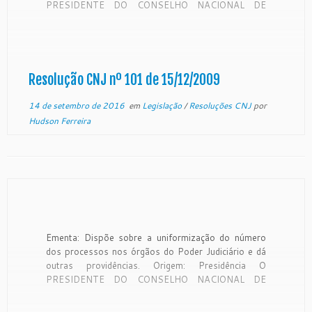
PRESIDENTE DO CONSELHO NACIONAL DE
JUSTIÇA, no uso de suas atribuições
constitucionais e regimentais, e tendo em vista o
disposto nos arts. 19, I, e 30, IX, ambos do
Regimento […]
Resolução CNJ nº 101 de 15/12/2009
14 de setembro de 2016
em
Legislação
/
Resoluções CNJ
por
Hudson Ferreira
Ementa: Dispõe sobre a uniformização do número
dos processos nos órgãos do Poder Judiciário e dá
outras providências. Origem: Presidência O
PRESIDENTE DO CONSELHO NACIONAL DE
JUSTIÇA, no uso de suas atribuições
constitucionais e regimentais, e