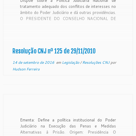
Dispõe sobre a Política Judiciária Nacional de
tratamento adequado dos conflitos de interesses no
âmbito do Poder Judiciário e dá outras providências.
O PRESIDENTE DO CONSELHO NACIONAL DE
JUSTIÇA, no uso de suas atribuições
constitucionais e regimentais, CONSIDERANDO que
compete ao Conselho Nacional de Justiça o controle
da atuação administrativa […]
Resolução CNJ nº 125 de 29/11/2010
14 de setembro de 2016
em
Legislação
/
Resoluções CNJ
por
Hudson Ferreira
Ementa: Define a política institucional do Poder
Judiciário na Execução das Penas e Medidas
Alternativas à Prisão. Origem: Presidência O