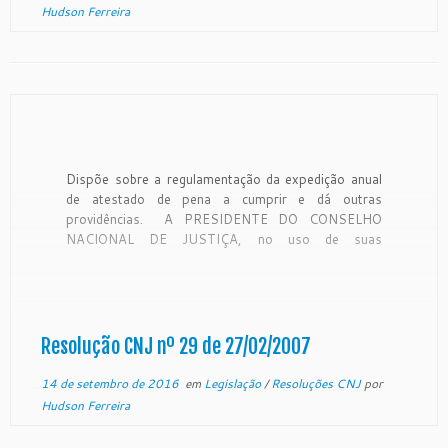
Hudson Ferreira
Dispõe sobre a regulamentação da expedição anual
de atestado de pena a cumprir e dá outras
providências. A PRESIDENTE DO CONSELHO
NACIONAL DE JUSTIÇA, no uso de suas
atribuições, tendo em vista o decidido, em Sessão
de 14 de novembro de 2006, no Pedido de
Providências nº 92; CONSIDERANDO que, nos […]
Resolução CNJ nº 29 de 27/02/2007
14 de setembro de 2016
em
Legislação
/
Resoluções CNJ
por
Hudson Ferreira