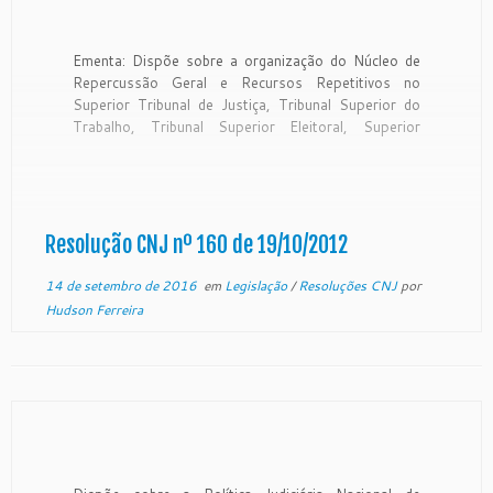
Ementa: Dispõe sobre a organização do Núcleo de
Repercussão Geral e Recursos Repetitivos no
Superior Tribunal de Justiça, Tribunal Superior do
Trabalho, Tribunal Superior Eleitoral, Superior
Tribunal Militar, Tribunais de Justiça dos Estados e
do Distrito Federal e nos Tribunais Regionais
Federais, e dá outras providências Origem:
Presidência O PRESIDENTE […]
Resolução CNJ nº 160 de 19/10/2012
14 de setembro de 2016
em
Legislação
/
Resoluções CNJ
por
Hudson Ferreira