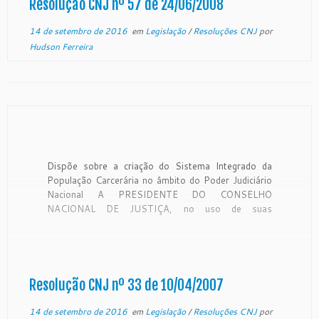
Resolução CNJ nº 57 de 24/06/2008
14 de setembro de 2016
em
Legislação
/
Resoluções CNJ
por
Hudson Ferreira
Dispõe sobre a criação do Sistema Integrado da
População Carcerária no âmbito do Poder Judiciário
Nacional A PRESIDENTE DO CONSELHO
NACIONAL DE JUSTIÇA, no uso de suas
atribuições constitucionais e regimentais, e tendo
em vista a decisão proferida nos autos do Pedido de
Providências nº. 724, tomada em Sessão Ordinária
[…]
Resolução CNJ nº 33 de 10/04/2007
14 de setembro de 2016
em
Legislação
/
Resoluções CNJ
por