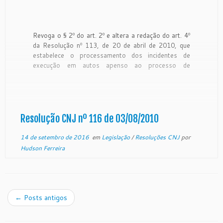
Revoga o § 2º do art. 2º e altera a redação do art. 4º
da Resolução nº 113, de 20 de abril de 2010, que
estabelece o processamento dos incidentes de
execução em autos apenso ao processo de
execução penal, tornando-o facultativo. O
PRESIDENTE DO CONSELHO NACIONAL DE
JUSTIÇA, no […]
Resolução CNJ nº 116 de 03/08/2010
14 de setembro de 2016
em
Legislação
/
Resoluções CNJ
por
Hudson Ferreira
←
Posts antigos