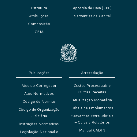
Estrutura
Apostila de Haia (CNJ)
Atribuições
Serventias da Capital
Composição
CEJA
Publicações
Arrecadação
Atos do Corregedor
Custas Processuais e
Outras Receitas
Atos Normativos
Atualização Monetária
Código de Normas
Tabela de Emolumentos
Código de Organização
Judiciária
Serventias Extrajudiciais
– Guias e Relatórios
Instruções Normativas
Manual CADIN
Legislação Nacional e