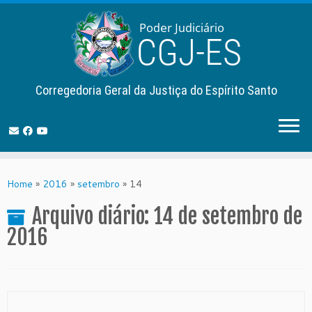
Corregedoria Geral da Justiça do Espírito Santo
Skip
to
Home
»
2016
»
setembro
»
14
content
Arquivo diário:
14 de setembro de
2016