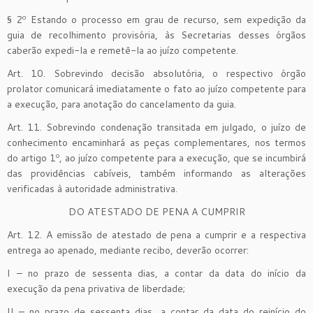
§ 2º Estando o processo em grau de recurso, sem expedição da
guia de recolhimento provisória, às Secretarias desses órgãos
caberão expedi-la e remetê-la ao juízo competente.
Art. 10. Sobrevindo decisão absolutória, o respectivo órgão
prolator comunicará imediatamente o fato ao juízo competente para
a execução, para anotação do cancelamento da guia.
Art. 11. Sobrevindo condenação transitada em julgado, o juízo de
conhecimento encaminhará as peças complementares, nos termos
do artigo 1º, ao juízo competente para a execução, que se incumbirá
das providências cabíveis, também informando as alterações
verificadas à autoridade administrativa.
DO ATESTADO DE PENA A CUMPRIR
Art. 12. A emissão de atestado de pena a cumprir e a respectiva
entrega ao apenado, mediante recibo, deverão ocorrer:
I – no prazo de sessenta dias, a contar da data do início da
execução da pena privativa de liberdade;
II – no prazo de sessenta dias, a contar da data do reinício do