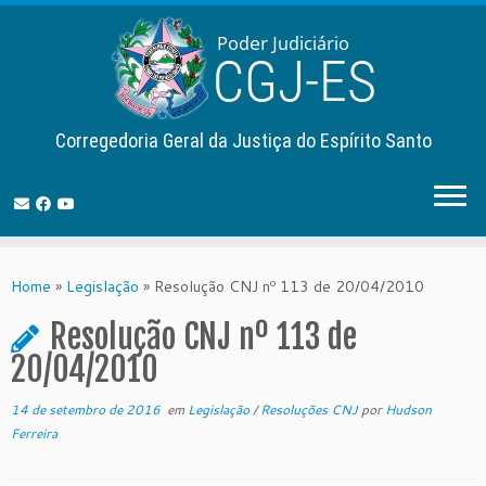
Corregedoria Geral da Justiça do Espírito Santo
Skip
to
Home
»
Legislação
»
Resolução CNJ nº 113 de 20/04/2010
content
Resolução CNJ nº 113 de
20/04/2010
14 de setembro de 2016
em
Legislação
/
Resoluções CNJ
por
Hudson
Ferreira