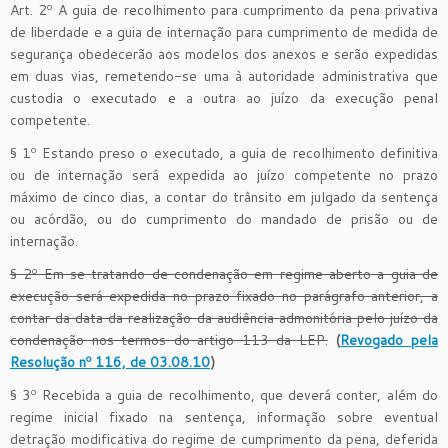
Art. 2º A guia de recolhimento para cumprimento da pena privativa
de liberdade e a guia de internação para cumprimento de medida de
segurança obedecerão aos modelos dos anexos e serão expedidas
em duas vias, remetendo-se uma à autoridade administrativa que
custodia o executado e a outra ao juízo da execução penal
competente.
§ 1º Estando preso o executado, a guia de recolhimento definitiva
ou de internação será expedida ao juízo competente no prazo
máximo de cinco dias, a contar do trânsito em julgado da sentença
ou acórdão, ou do cumprimento do mandado de prisão ou de
internação.
§ 2º Em se tratando de condenação em regime aberto a guia de
execução será expedida no prazo fixado no parágrafo anterior, a
contar da data da realização da audiência admonitória pelo juízo da
condenação nos termos do artigo 113 da LEP.
(
Revogado pela
Resolução nº 116, de 03.08.10
)
§ 3º Recebida a guia de recolhimento, que deverá conter, além do
regime inicial fixado na sentença, informação sobre eventual
detração modificativa do regime de cumprimento da pena, deferida