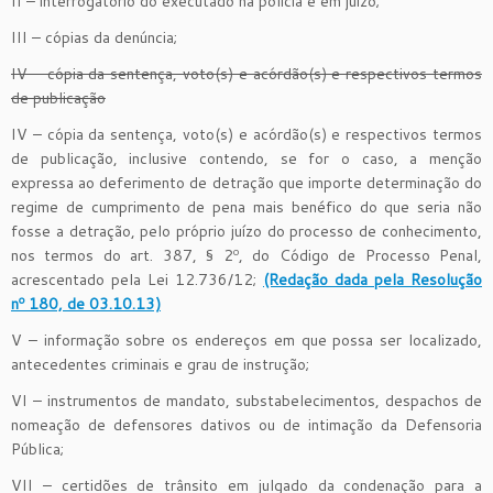
II – interrogatório do executado na polícia e em juízo;
III – cópias da denúncia;
IV – cópia da sentença, voto(s) e acórdão(s) e respectivos termos
de publicação
IV – cópia da sentença, voto(s) e acórdão(s) e respectivos termos
de publicação, inclusive contendo, se for o caso, a menção
expressa ao deferimento de detração que importe determinação do
regime de cumprimento de pena mais benéfico do que seria não
fosse a detração, pelo próprio juízo do processo de conhecimento,
nos termos do art. 387, § 2º, do Código de Processo Penal,
acrescentado pela Lei 12.736/12;
(Redação dada pela Resolução
nº 180, de 03.10.13)
V – informação sobre os endereços em que possa ser localizado,
antecedentes criminais e grau de instrução;
VI – instrumentos de mandato, substabelecimentos, despachos de
nomeação de defensores dativos ou de intimação da Defensoria
Pública;
VII – certidões de trânsito em julgado da condenação para a