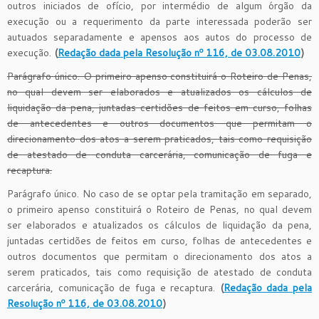
outros iniciados de ofício, por intermédio de algum órgão da
execução ou a requerimento da parte interessada poderão ser
autuados separadamente e apensos aos autos do processo de
execução.
(
Redação dada pela Resolução nº 116, de 03.08.2010
)
Parágrafo único. O primeiro apenso constituirá o Roteiro de Penas,
no qual devem ser elaborados e atualizados os cálculos de
liquidação da pena, juntadas certidões de feitos em curso, folhas
de antecedentes e outros documentos que permitam o
direcionamento dos atos a serem praticados, tais como requisição
de atestado de conduta carcerária, comunicação de fuga e
recaptura.
Parágrafo único. No caso de se optar pela tramitação em separado,
o primeiro apenso constituirá o Roteiro de Penas, no qual devem
ser elaborados e atualizados os cálculos de liquidação da pena,
juntadas certidões de feitos em curso, folhas de antecedentes e
outros documentos que permitam o direcionamento dos atos a
serem praticados, tais como requisição de atestado de conduta
carcerária, comunicação de fuga e recaptura.
(
Redação dada pela
Resolução nº 116, de 03.08.2010
)