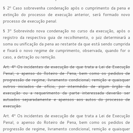
§ 2º Caso sobrevenha condenação após o cumprimento da pena e
extinção do processo de execução anterior, será formado novo
processo de execução penal.
§ 3º Sobrevindo nova condenação no curso da execução, após o
registro da respectiva guia de recolhimento, o juiz determinará a
soma ou unificação da pena ao restante da que está sendo cumprida
e fixará o novo regime de cumprimento, observada, quando for o
caso, a detração ou remição.
Art. 4º Os incidentes de execução de que trata a Lei de Execução
Penal, o apenso do Roteiro de Pena, bem como os pedidos de
progressão de regime, livramento condicional, remição e quaisquer
outros iniciados de ofício, por intermédio de algum órgão da
execução ou a requerimento da parte interessada deverão ser
autuados separadamente e apensos aos autos do processo de
execução.
Art. 4º Os incidentes de execução de que trata a Lei de Execução
Penal, o apenso do Roteiro de Pena, bem como os pedidos de
progressão de regime, livramento condicional, remição e quaisquer