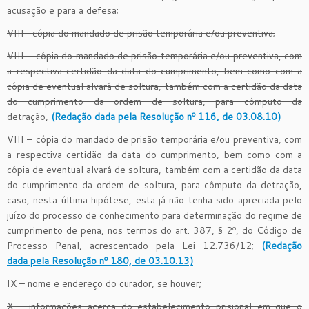
acusação e para a defesa;
VIII- cópia do mandado de prisão temporária e/ou preventiva;
VIII – cópia do mandado de prisão temporária e/ou preventiva, com
a respectiva certidão da data do cumprimento, bem como com a
cópia de eventual alvará de soltura, também com a certidão da data
do cumprimento da ordem de soltura, para cômputo da
detração,
(Redação dada pela Resolução nº 116, de 03.08.10)
VIII – cópia do mandado de prisão temporária e/ou preventiva, com
a respectiva certidão da data do cumprimento, bem como com a
cópia de eventual alvará de soltura, também com a certidão da data
do cumprimento da ordem de soltura, para cômputo da detração,
caso, nesta última hipótese, esta já não tenha sido apreciada pelo
juízo do processo de conhecimento para determinação do regime de
cumprimento de pena, nos termos do art. 387, § 2º, do Código de
Processo Penal, acrescentado pela Lei 12.736/12;
(Redação
dada pela Resolução nº 180, de 03.10.13)
IX – nome e endereço do curador, se houver;
X – informações acerca do estabelecimento prisional em que o