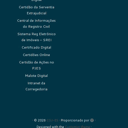
Certidão da Serventia
Extrajudicial
Central de Informações
do Registro Civil
Sistema Reg Eletrônico
de Imóveis – SREI
Certificado Digital
Certidões Online
Certidão de Ações no
PJES
Malote Digital
Intranet da
Corregedoria
·
© 2026
CGJ-ES
·
Proporcionado por
·
Designed with the
Customizr theme
·