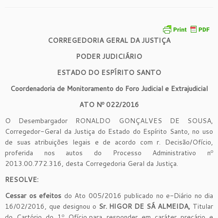
CORREGEDORIA GERAL DA JUSTIÇA
PODER JUDICIÁRIO
ESTADO DO ESPÍRITO SANTO
Coordenadoria de Monitoramento do Foro Judicial e Extrajudicial
ATO Nº
0
22
/201
6
O Desembargador RONALDO GONÇALVES DE SOUSA,
Corregedor-Geral da Justiça do Estado do Espírito Santo, no uso
de suas atribuições legais e de acordo com r. Decisão/Ofício,
proferida nos autos do Processo Administrativo nº
2013.00.772.316, desta Corregedoria Geral da Justiça.
R
ESOLVE:
Cessar os efeitos
do Ato 005/2016 publicado no e-Diário no dia
16/02/2016, que designou o
Sr.
HIGOR DE SÁ ALMEIDA
,
Titular
do Cartório do 1º Ofício,para responder em caráter precário e