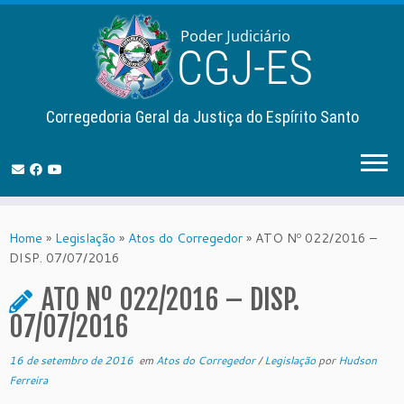
Corregedoria Geral da Justiça do Espírito Santo
Skip
to
Home
»
Legislação
»
Atos do Corregedor
»
ATO Nº 022/2016 –
content
DISP. 07/07/2016
ATO Nº 022/2016 – DISP.
07/07/2016
16 de setembro de 2016
em
Atos do Corregedor
/
Legislação
por
Hudson
Ferreira