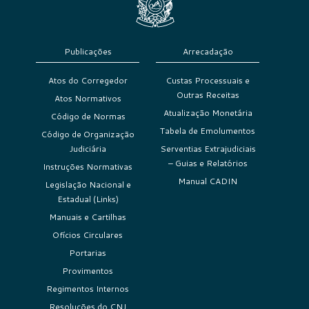
Publicações
Arrecadação
Atos do Corregedor
Custas Processuais e
Outras Receitas
Atos Normativos
Atualização Monetária
Código de Normas
Tabela de Emolumentos
Código de Organização
Judiciária
Serventias Extrajudiciais
– Guias e Relatórios
Instruções Normativas
Manual CADIN
Legislação Nacional e
Estadual (Links)
Manuais e Cartilhas
Ofícios Circulares
Portarias
Provimentos
Regimentos Internos
Resoluções do CNJ