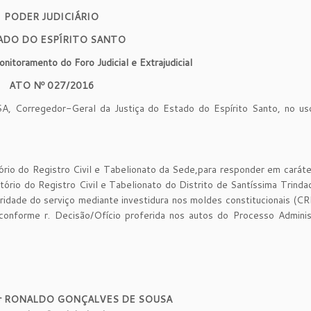
PODER JUDICIÁRIO
ADO DO ESPÍRITO SANTO
itoramento do Foro Judicial e Extrajudicial
ATO Nº
0
2
7
/2016
regedor-Geral da Justiça do Estado do Espírito Santo, no us
tório do Registro Civil e Tabelionato da Sede,para responder em caráte
tório do Registro Civil e Tabelionato do Distrito de Santíssima Trind
aridade do serviço mediante investidura nos moldes constitucionais (
conforme r. Decisão/Ofício proferida nos autos do Processo Adminis
r
RONALDO GONÇALVES DE SOU
S
A