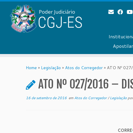
Institucion
Apostil
Skip
to
Home
»
Legislação
»
Atos do Corregedor
»
ATO Nº 027/
content
ATO Nº 027/2016 – DI
16 de setembro de 2016
em
Atos do Corregedor
/
Legislação
po
CORRE