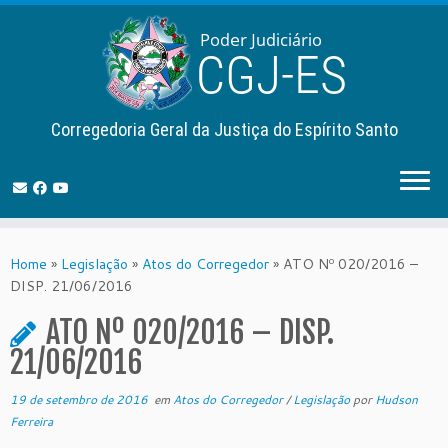
Corregedoria Geral da Justiça do Espírito Santo
Skip
to
Home
»
Legislação
»
Atos do Corregedor
»
ATO Nº 020/2016 –
content
DISP. 21/06/2016
ATO Nº 020/2016 – DISP.
21/06/2016
19 de setembro de 2016
em
Atos do Corregedor
/
Legislação
por
Hudson
Ferreira