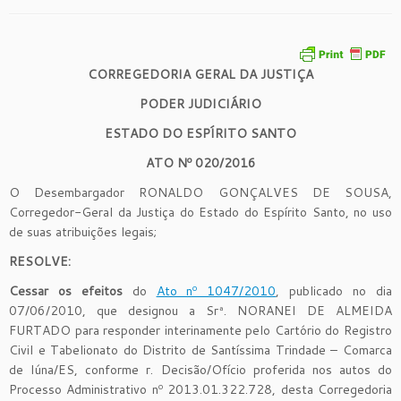
CORREGEDORIA GERAL DA JUSTIÇA
PODER JUDICIÁRIO
ESTADO DO ESPÍRITO SANTO
ATO Nº
0
20
/2016
O Desembargador RONALDO GONÇALVES DE SOUSA,
Corregedor-Geral da Justiça do Estado do Espírito Santo, no uso
de suas atribuições legais;
R
ESOLVE:
Cessar os efeitos
do
Ato nº 1047/2010
, publicado no dia
07/06/2010, que designou a Srª. NORANEI DE ALMEIDA
FURTADO para responder interinamente pelo Cartório do Registro
Civil e Tabelionato do Distrito de Santíssima Trindade – Comarca
de Iúna/ES, conforme r. Decisão/Ofício proferida nos autos do
Processo Administrativo nº 2013.01.322.728, desta Corregedoria