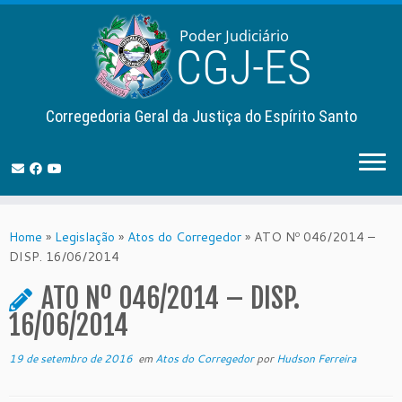
Corregedoria Geral da Justiça do Espírito Santo
Skip
to
Home
»
Legislação
»
Atos do Corregedor
»
ATO Nº 046/2014 –
content
DISP. 16/06/2014
ATO Nº 046/2014 – DISP.
16/06/2014
19 de setembro de 2016
em
Atos do Corregedor
por
Hudson Ferreira