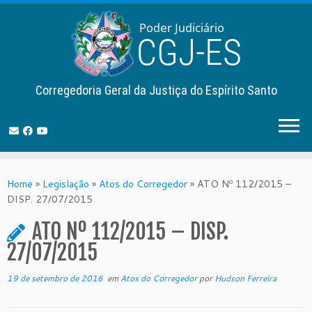
Corregedoria Geral da Justiça do Espírito Santo
Skip
to
Home
»
Legislação
»
Atos do Corregedor
»
ATO Nº 112/2015 –
content
DISP. 27/07/2015
ATO Nº 112/2015 – DISP.
27/07/2015
19 de setembro de 2016
em
Atos do Corregedor
por
Hudson Ferreira