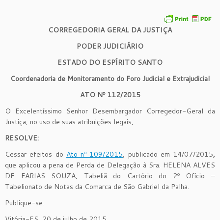
CORREGEDORIA GERAL DA JUSTIÇA
PODER JUDICIÁRIO
ESTADO DO ESPÍRITO SANTO
Coordenadoria de Monitoramento do Foro Judicial e Extrajudicial
ATO Nº
1
12
/201
5
O Excelentíssimo Senhor Desembargador Corregedor-Geral da
Justiça, no uso de suas atribuições legais,
RESOLVE:
Cessar efeitos do
Ato nº 109/2015
, publicado em 14/07/2015
,
que aplicou a pena de Perda de Delegação à Sra. HELENA ALVES
DE FARIAS SOUZA, Tabeliã do Cartório do 2º Ofício –
Tabelionato de Notas da Comarca de São Gabriel da Palha.
Publique-se.
Vitória-ES, 20 de julho de 2015.