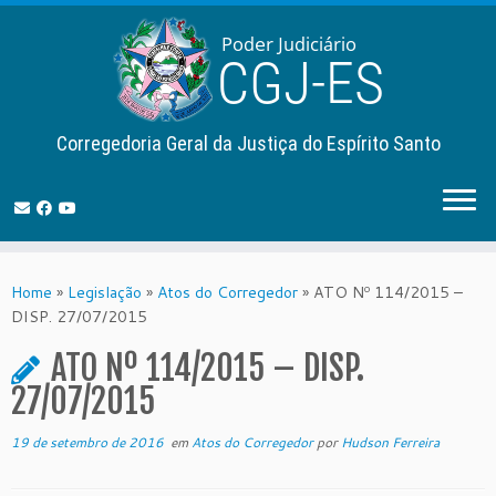
Corregedoria Geral da Justiça do Espírito Santo
Skip
to
Home
»
Legislação
»
Atos do Corregedor
»
ATO Nº 114/2015 –
content
DISP. 27/07/2015
ATO Nº 114/2015 – DISP.
27/07/2015
19 de setembro de 2016
em
Atos do Corregedor
por
Hudson Ferreira