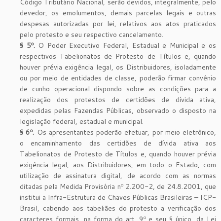
Código Tributário Nacional, serão devidos, integralmente, pelo
devedor, os emolumentos, demais parcelas legais e outras
despesas autorizadas por lei, relativos aos atos praticados
pelo protesto e seu respectivo cancelamento.
§ 5º.
O Poder Executivo Federal, Estadual e Municipal e os
respectivos Tabelionatos de Protesto de Títulos e, quando
houver prévia exigência legal, os Distribuidores, isoladamente
ou por meio de entidades de classe, poderão firmar convênio
de cunho operacional dispondo sobre as condições para a
realização dos protestos de certidões de dívida ativa,
expedidas pelas Fazendas Públicas, observado o disposto na
legislação federal, estadual e municipal.
§ 6º.
Os apresentantes poderão efetuar, por meio eletrônico,
o encaminhamento das certidões de dívida ativa aos
Tabelionatos de Protesto de Títulos e, quando houver prévia
exigência legal, aos Distribuidores, em todo o Estado, com
utilização de assinatura digital, de acordo com as normas
ditadas pela Medida Provisória nº 2.200-2, de 24.8.2001, que
institui a Infra-Estrutura de Chaves Públicas Brasileiras – ICP-
Brasil, cabendo aos tabeliães do protesto a verificação dos
caracteres formais, na forma do art. 9º e seu § único, da Lei