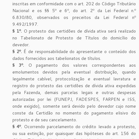
inscritas em conformidade com o art. 202 do Código Tributário
Nacional e os §§ 5º e 6º, do art. 2º da Lei Federal n.º
6.830/80, observados os preceitos da Lei Federal nº
9.492/1997.
§ 1º.
O protesto das certidões de dívida ativa será realizado
no Tabelionato de Protesto de Títulos do domicílio do
devedor.
§ 2º.
É de responsabilidade do apresentante o conteúdo dos
dados fornecidos aos tabelionatos de títulos.
§ 3º.
O pagamento dos valores correspondentes aos
emolumentos devidos pela eventual distribuição, quando
legalmente cabível, protocolização e eventual lavratura e
registro do protesto das certidões de dívida ativa expedidas
pela Fazenda, demais parcelas legais e outras despesas
autorizadas por lei (FUNEPJ, FADESPES, FARPEN e ISS,
onde exigido), somente será devido pelo devedor cujo nome
conste da Certidão no momento do pagamento elisivo do
protesto e de seu cancelamento.
§ 4º.
Ocorrendo parcelamento do crédito levado a protesto,
ou sua extinção, por quaisquer das hipóteses do art. 156 do