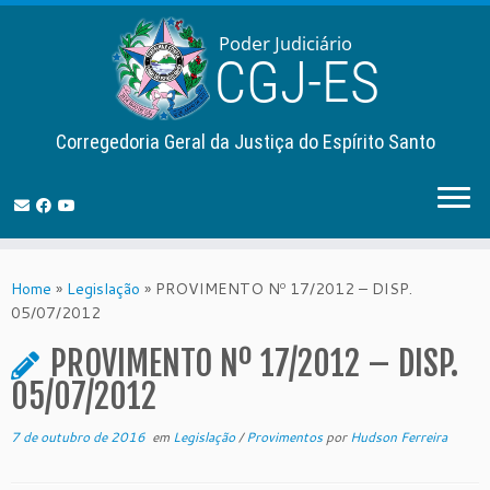
Corregedoria Geral da Justiça do Espírito Santo
Skip
to
Home
»
Legislação
»
PROVIMENTO Nº 17/2012 – DISP.
content
05/07/2012
PROVIMENTO Nº 17/2012 – DISP.
05/07/2012
7 de outubro de 2016
em
Legislação
/
Provimentos
por
Hudson Ferreira