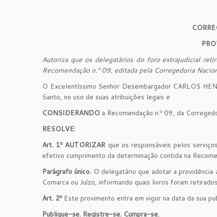
CORRE
PRO
Autoriza que os delegatários do foro extrajudicial re
Recomendação n.º 09, editada pela Corregedoria Nacion
O Excelentíssimo Senhor Desembargador CARLOS HENR
Santo, no uso de suas atribuições legais e
CONSIDERANDO
a Recomendação n.º 09, da Corregedor
RESOLVE:
Art. 1º AUTORIZAR
que os responsáveis pelos serviços 
efetivo cumprimento da determinação contida na Recomen
Parágrafo único.
O delegatário que adotar a providência a
Comarca ou Juízo, informando quais livros foram retirados
Art. 2º
Este provimento entra em vigor na data da sua pub
Publique-se. Registre-se. Cumpra-se.