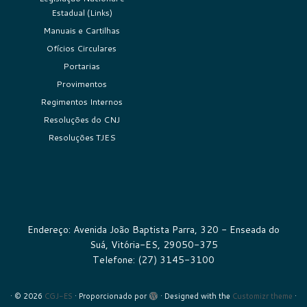
Estadual (Links)
Manuais e Cartilhas
Ofícios Circulares
Portarias
Provimentos
Regimentos Internos
Resoluções do CNJ
Resoluções TJES
Endereço: Avenida João Baptista Parra, 320 - Enseada do
Suá, Vitória-ES, 29050-375
Telefone: (27) 3145-3100
·
© 2026
CGJ-ES
·
Proporcionado por
·
Designed with the
Customizr theme
·