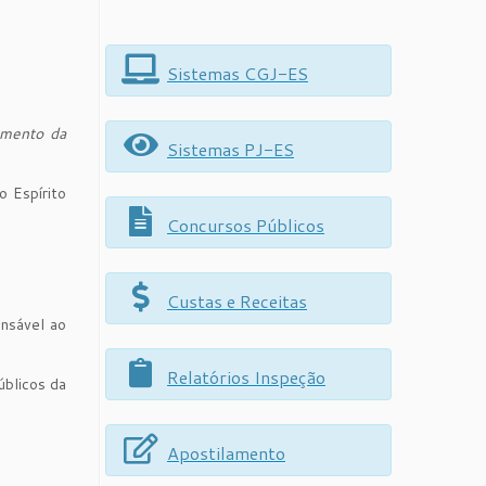
Sistemas CGJ-ES
rimento da
Sistemas PJ-ES
 Espírito
Concursos Públicos
Custas e Receitas
ensável ao
Relatórios Inspeção
úblicos da
Apostilamento