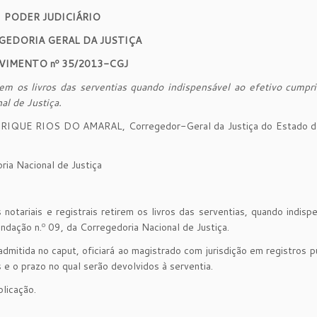
PODER JUDICIÁRIO
GEDORIA GERAL DA JUSTIÇA
VIMENTO nº 35/2013-CGJ
tirem os livros das serventias quando indispensável ao efetivo cump
al de Justiça.
IQUE RIOS DO AMARAL, Corregedor-Geral da Justiça do Estado do
ia Nacional de Justiça
notariais e registrais retirem os livros das serventias, quando indisp
dação n.º 09, da Corregedoria Nacional de Justiça.
dmitida no caput, oficiará ao magistrado com jurisdição em registros p
 e o prazo no qual serão devolvidos à serventia.
licação.