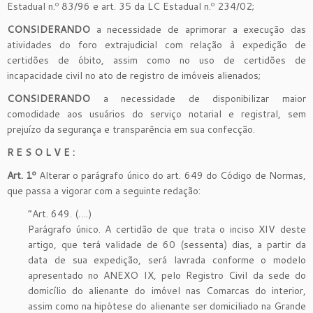
Estadual n.º 83/96 e art. 35 da LC Estadual n.º 234/02;
CONSIDERANDO
a necessidade de aprimorar a execução das
atividades do foro extrajudicial com relação à expedição de
certidões de óbito, assim como no uso de certidões de
incapacidade civil no ato de registro de imóveis alienados;
CONSIDERANDO
a necessidade de disponibilizar maior
comodidade aos usuários do serviço notarial e registral, sem
prejuízo da segurança e transparência em sua confecção.
R E S O L V E :
Art. 1º
Alterar o parágrafo único do art. 649 do Código de Normas,
que passa a vigorar com a seguinte redação:
“Art. 649. (….)
Parágrafo único. A certidão de que trata o inciso XIV deste
artigo, que terá validade de 60 (sessenta) dias, a partir da
data de sua expedição, será lavrada conforme o modelo
apresentado no ANEXO IX, pelo Registro Civil da sede do
domicílio do alienante do imóvel nas Comarcas do interior,
assim como na hipótese do alienante ser domiciliado na Grande