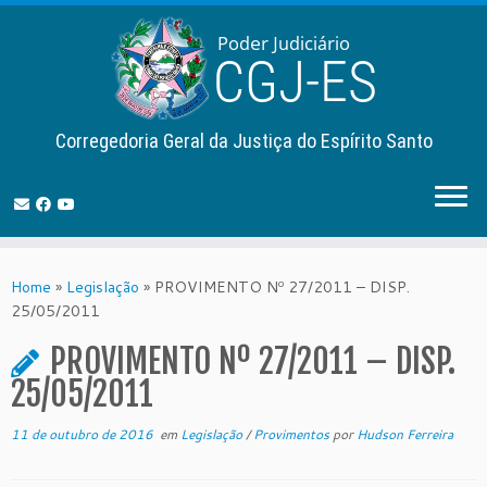
Corregedoria Geral da Justiça do Espírito Santo
Skip
to
Home
»
Legislação
»
PROVIMENTO Nº 27/2011 – DISP.
content
25/05/2011
PROVIMENTO Nº 27/2011 – DISP.
25/05/2011
11 de outubro de 2016
em
Legislação
/
Provimentos
por
Hudson Ferreira