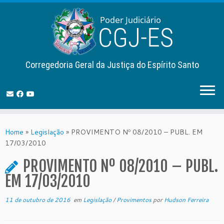
Corregedoria Geral da Justiça do Espírito Santo
Skip
to
Home
»
Legislação
»
PROVIMENTO Nº 08/2010 – PUBL. EM
content
17/03/2010
PROVIMENTO Nº 08/2010 – PUBL.
EM 17/03/2010
11 de outubro de 2016
em
Legislação
/
Provimentos
por
Hudson Ferreira