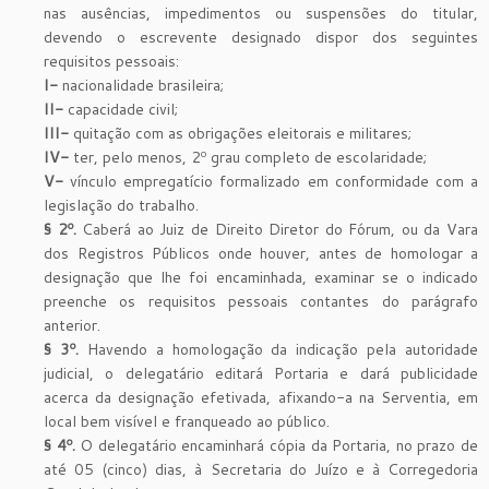
nas ausências, impedimentos ou suspensões do titular,
devendo o escrevente designado dispor dos seguintes
requisitos pessoais:
I-
nacionalidade brasileira;
II-
capacidade civil;
III-
quitação com as obrigações eleitorais e militares;
IV-
ter, pelo menos, 2º grau completo de escolaridade;
V-
vínculo empregatício formalizado em conformidade com a
legislação do trabalho.
§ 2º.
Caberá ao Juiz de Direito Diretor do Fórum, ou da Vara
dos Registros Públicos onde houver, antes de homologar a
designação que lhe foi encaminhada, examinar se o indicado
preenche os requisitos pessoais contantes do parágrafo
anterior.
§ 3º.
Havendo a homologação da indicação pela autoridade
judicial, o delegatário editará Portaria e dará publicidade
acerca da designação efetivada, afixando-a na Serventia, em
local bem visível e franqueado ao público.
§ 4º.
O delegatário encaminhará cópia da Portaria, no prazo de
até 05 (cinco) dias, à Secretaria do Juízo e à Corregedoria