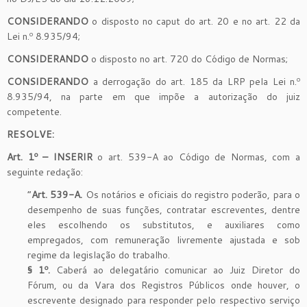
CONSIDERANDO
o disposto no caput do art. 20 e no art. 22 da
Lei n.º 8.935/94;
CONSIDERANDO
o disposto no art. 720 do Código de Normas;
CONSIDERANDO
a derrogação do art. 185 da LRP pela Lei n.º
8.935/94, na parte em que impõe a autorização do juiz
competente.
RESOLVE:
Art. 1º – INSERIR
o art. 539-A ao Código de Normas, com a
seguinte redação:
“
Art. 539-A.
Os notários e oficiais do registro poderão, para o
desempenho de suas funções, contratar escreventes, dentre
eles escolhendo os substitutos, e auxiliares como
empregados, com remuneração livremente ajustada e sob
regime da legislação do trabalho.
§ 1º.
Caberá ao delegatário comunicar ao Juiz Diretor do
Fórum, ou da Vara dos Registros Públicos onde houver, o
escrevente designado para responder pelo respectivo serviço