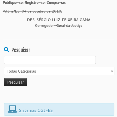
Publique-se. Registre-se. Cumpra-se.
Vitória/ES, 04 de outubro de 2010.
DES. SÉRGIO LUIZ TEIXEIRA GAMA
Corregedor-Geral da Justiça
Pesquisar
Search
for:
Sistemas CGJ-ES