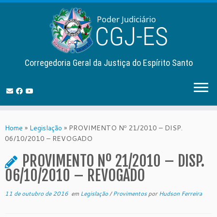
Corregedoria Geral da Justiça do Espírito Santo
Skip
to
Home
»
Legislação
»
PROVIMENTO Nº 21/2010 – DISP.
content
06/10/2010 – REVOGADO
PROVIMENTO Nº 21/2010 – DISP.
06/10/2010 – REVOGADO
11 de outubro de 2016
em
Legislação
/
Provimentos
por
Hudson Ferreira