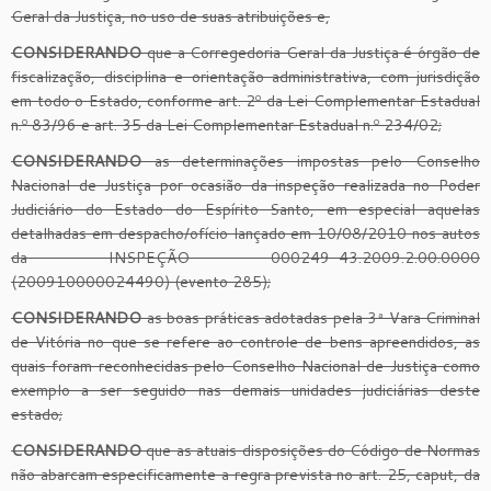
Geral da Justiça, no uso de suas atribuições e,
CONSIDERANDO
que a Corregedoria Geral da Justiça é órgão de
fiscalização, disciplina e orientação administrativa, com jurisdição
em todo o Estado, conforme art. 2º da Lei Complementar Estadual
n.º 83/96 e art. 35 da Lei Complementar Estadual n.º 234/02;
CONSIDERANDO
as determinações impostas pelo Conselho
Nacional de Justiça por ocasião da inspeção realizada no Poder
Judiciário do Estado do Espírito Santo, em especial aquelas
detalhadas em despacho/ofício lançado em 10/08/2010 nos autos
da INSPEÇÃO 000249-43.2009.2.00.0000
(200910000024490) (evento 285);
CONSIDERANDO
as boas práticas adotadas pela 3ª Vara Criminal
de Vitória no que se refere ao controle de bens apreendidos, as
quais foram reconhecidas pelo Conselho Nacional de Justiça como
exemplo a ser seguido nas demais unidades judiciárias deste
estado;
CONSIDERANDO
que as atuais disposições do Código de Normas
não abarcam especificamente a regra prevista no art. 25, caput, da