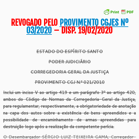
REVOGADO PELO
PROVIMENTO CGJES Nº
03/2020
– DISP. 19/02/2020
ESTADO DO ESPÍRITO SANTO
PODER JUDICIÁRIO
CORREGEDORIA GERAL DA JUSTIÇA
PROVIMENTO CGJ N.º 021/2010
Inclui um inciso V ao artigo 419 e um parágrafo 3º ao artigo 420,
ambos do Código de Normas da Corregedoria-Geral da Justiça,
para regulamentar, respectivamente, a obrigatoriedade de anotação
na capa dos autos sobre a existência de bens apreendidos e a
possibilidade de encaminhamento de armas apreendidas para
destruição logo após a realização da competente perícia.
O Desembargador SÉRGIO LUIZ TEIXEIRA GAMA, Corregedor-