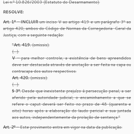
Lei n.º 10.826/2003 (Estatuto do Desarmamento).
RESOLVE:
Art. 1º – INCLUIR
um inciso V ao artigo 419 e um parágrafo 3º ao
artigo 420, ambos do Código de Normas da Corregedoria-Geral da
Justiça, com a seguinte redação:
“
Art. 419.
(omissis).
(…).
V –
para melhor controle, a existência de bens apreendidos
deve ser destacada através de anotação a ser feita na capa ou
contracapa dos autos respectivos.
Art. 420.
(omissis).
(…).
§ 3º.
Desde que inexistente prejuízo à persecução penal, a ser
aferido pela autoridade judicial, o encaminhamento a que se
refere o caput deverá ser feito no prazo de 48 (quarenta e
oito) horas após a elaboração do laudo pericial e sua juntada
aos autos, independentemente da prolação de sentença.”
Art. 2º –
Este provimento entra em vigor na data da publicação.