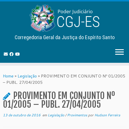
Corregedoria Geral da Justiça do Espírito Santo
Skip
to
Home
»
Legislação
»
PROVIMENTO EM CONJUNTO Nº 01/2005
content
– PUBL. 27/04/2005
PROVIMENTO EM CONJUNTO Nº
01/2005 – PUBL. 27/04/2005
13 de outubro de 2016
em
Legislação
/
Provimentos
por
Hudson Ferreira