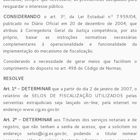
resguardar o interesse público;
CONSIDERANDO
o art. 3º, da Lei Estadual n.º 7.959/04,
publicado no Diário Oficial em 20 de dezembro de 2004, que
atribuiu à Corregedoria Geral da Justiça competência, por ato
próprio, baixar as instruções normativas necessárias
complementares à operacionalidade e funcionalidade da
implementação do mecanismo de fiscalização;
Considerando a necessidade de gerar meios que facilitem o
cumprimento do disposto no art. 498 do Código de Normas;
RESOLVE
Art. 1º
–
DETERMINAR
que a partir do dia 2 de janeiro de 2007, o
relatório de SELOS DE FISCALIZAÇÃO UTILIZADOS pelas
serventias extrajudiciais seja lançado on-line, pela internet no
endereço www.cgj.es.gov.br.
Art. 2º
–
DETERMINAR
aos Titulares dos serviços notariais e de
registro, que não tenham a senha de acesso, que a solicitem no
endereço selos@cgj.es.gov.br, podendo o titular nomear