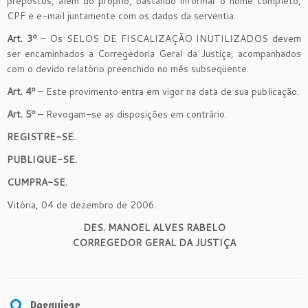
prepostos, além do próprio, bastando informar o nome completo,
CPF e e-mail juntamente com os dados da serventia.
Art. 3º
– Os SELOS DE FISCALIZAÇÃO INUTILIZADOS devem
ser encaminhados a Corregedoria Geral da Justiça, acompanhados
com o devido relatório preenchido no mês subseqüente.
Art. 4º
– Este provimento entra em vigor na data de sua publicação.
Art. 5º
– Revogam-se as disposições em contrário.
REGISTRE-SE.
PUBLIQUE-SE.
CUMPRA-SE.
Vitória, 04 de dezembro de 2006.
DES. MANOEL ALVES RABELO
CORREGEDOR GERAL DA JUSTIÇA
Pesquisar