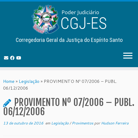
Corregedoria Geral da Justiça do Espírito Santo
Skip
to
Home
»
Legislação
»
PROVIMENTO Nº 07/2006 – PUBL.
content
06/12/2006
PROVIMENTO Nº 07/2006 – PUBL.
06/12/2006
13 de outubro de 2016
em
Legislação
/
Provimentos
por
Hudson Ferreira