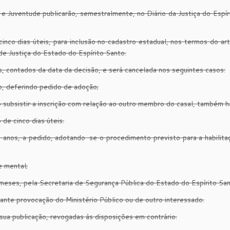
 Juventude publicarão, semestralmente, no Diário da Justiça do Espír
inco dias úteis, para inclusão no cadastro estadual, nos termos do ar
de Justiça do Estado do Espírito Santo.
os, contados da data da decisão, e será cancelada nos seguintes casos:
, deferindo pedido de adoção;
ubsistir a inscrição com relação ao outro membro do casal, também ha
e cinco dias úteis.
 anos, a pedido, adotando-se o procedimento previsto para a habilitaçã
e mental;
meses, pela Secretaria de Segurança Pública do Estado do Espírito San
nte provocação do Ministério Público ou de outro interessado.
sua publicação, revogadas às disposições em contrário.