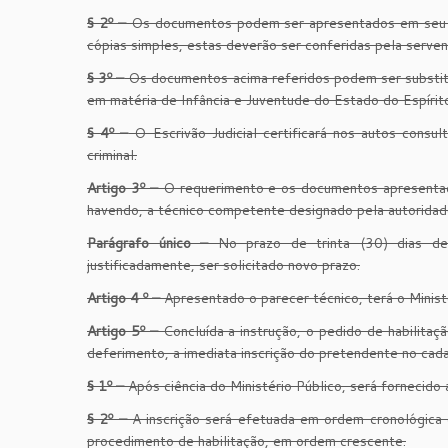
§ 2º –
Os documentos podem ser apresentados em seu or
cópias simples, estas deverão ser conferidas pela serventi
§ 3º –
Os documentos acima referidos podem ser substitu
em matéria de Infância e Juventude do Estado do Espírit
§ 4º –
O Escrivão Judicial certificará nos autos consu
criminal.
Artigo 3º –
O requerimento e os documentos apresentados
havendo, a técnico competente designado pela autoridade 
Parágrafo único –
No prazo de trinta (30) dias dev
justificadamente, ser solicitado novo prazo.
Artigo 4 º –
Apresentado o parecer técnico, terá o Ministé
Artigo 5º –
Concluída a instrução, o pedido de habilita
deferimento, a imediata inscrição do pretendente no cada
§ 1º –
Após ciência do Ministério Público, será fornecido
§ 2º –
A inscrição será efetuada em ordem cronológica 
procedimento de habilitação, em ordem crescente.