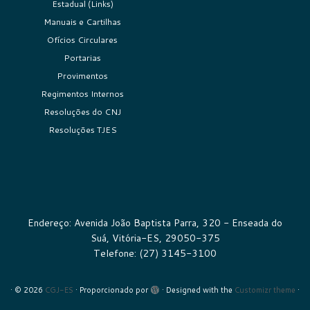
Estadual (Links)
Manuais e Cartilhas
Ofícios Circulares
Portarias
Provimentos
Regimentos Internos
Resoluções do CNJ
Resoluções TJES
Endereço: Avenida João Baptista Parra, 320 - Enseada do
Suá, Vitória-ES, 29050-375
Telefone: (27) 3145-3100
·
© 2026
CGJ-ES
·
Proporcionado por
·
Designed with the
Customizr theme
·