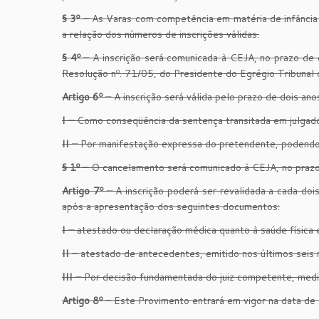
§ 3º –
As Varas com competência em matéria de infância e
a relação dos números de inscrições válidas.
§ 4º –
A inscrição será comunicada à CEJA, no prazo de c
Resolução nº. 71/05, do Presidente do Egrégio Tribunal 
Artigo 6º –
A inscrição será válida pelo prazo de dois an
I –
Como conseqüência da sentença transitada em julgado
II –
Por manifestação expressa do pretendente, podendo s
§ 1º –
O cancelamento será comunicado à CEJA, no prazo d
Artigo 7º –
A inscrição poderá ser revalidada a cada dois
após a apresentação dos seguintes documentos:
I –
atestado ou declaração médica quanto à saúde física 
II –
atestado de antecedentes, emitido nos últimos seis 
III –
Por decisão fundamentada do juiz competente, media
Artigo 8º –
Este Provimento entrará em vigor na data de 