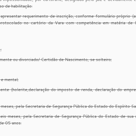
o de habilitação.
apresentar requerimento de inscrição, conforme formulário próprio (
protocolado no cartório da Vara com competência em matéria de I
;
mente ou divorciado/ Certidão de Nascimento, se solteiro;
 e mental;
ente (holerite,declaração do imposto de renda, declaração do empr
 meses, pela Secretaria de Segurança Pública do Estado do Espírito Sa
eis meses, pela Secretaria de Segurança Pública do Estado de sua r
de 05 anos.