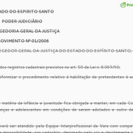
ADO DO ESPIRITO SANTO
PODER JUDICIÁRIO
GEDORIA GERAL DA JUSTIÇA
ROVIMENTO Nº 01/2006
EDOR GERAL DA JUSTIÇA DO ESTADO DO ESPÍRITO SANTO, n
os registros cadastrais previstos no art. 50 da Lei n. 8.069/90;
iformizar o procedimento relativo à habilitação de pretendentes à 
 matéria de infância e juventude fica obrigada a manter, em cada C
rianças e adolescentes em condições de serem adotados e outro d
verá ser atendido pela Equipe Interprofissional da Vara com compe
a impossibilidade, por cartorário, designado pelo juiz e devidamente 