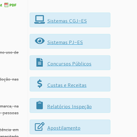
Sistemas CGJ-ES
Sistemas PJ-ES
o uso de
Concursos Públicos
adoção nas
Custas e Receitas
Relatórios Inspeção
omarca, na
e pessoas
Apostilamento
tência em
capacitado