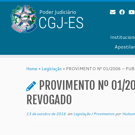
Institucion
Apostil
Skip
to
Home
»
Legislação
»
PROVIMENTO Nº 01/2006 – PUB
content
PROVIMENTO Nº 01/20
REVOGADO
13 de outubro de 2016
em
Legislação
/
Provimentos
por
Hudson 