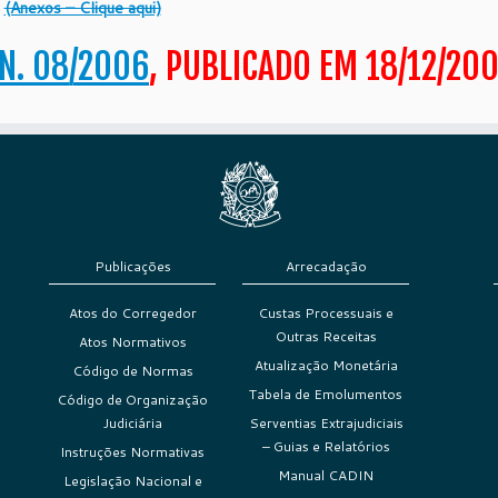
(Anexos – Clique aqui)
N. 08/2006
, PUBLICADO EM 18/12/20
Publicações
Arrecadação
Atos do Corregedor
Custas Processuais e
Outras Receitas
Atos Normativos
Atualização Monetária
Código de Normas
Tabela de Emolumentos
Código de Organização
Judiciária
Serventias Extrajudiciais
– Guias e Relatórios
Instruções Normativas
Manual CADIN
Legislação Nacional e