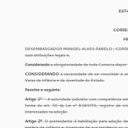
EST
CORRE
P
DESEMBARGADOR MANOEL ALVES RABELO , CORREG
suas atribuições legais e,
Considerando
a obrigatoriedade de toda Comarca dispor d
CONSIDERANDO
a necessidade de se consolidar e un
Varas da Infância e da Juventude do Estado.
Resolve o seguinte:
Artigo 1º –
A autoridade judiciária com competência em
forma do art. 50 da Lei nº 8.069/90, registro de c
interessadas na adoção.
Artigo 2º.
O pretendente à habilitação para adoção de
matéria de Infância e Juventude de sua residência ou, n