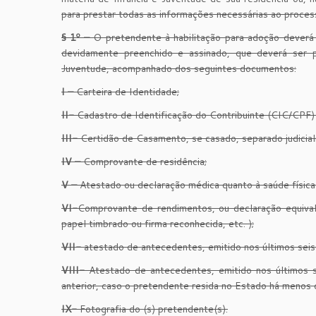
para prestar todas as informações necessárias ao process
§ 1º –
O pretendente à habilitação para adoção deverá 
devidamente preenchido e assinado, que deverá ser 
Juventude, acompanhado dos seguintes documentos:
I –
Carteira de Identidade;
II-
Cadastro de Identificação do Contribuinte (CIC/CPF) 
III-
Certidão de Casamento, se casado, separado judicial
IV –
Comprovante de residência;
V –
Atestado ou declaração médica quanto à saúde física
VI-
Comprovante de rendimentos, ou declaração equival
papel timbrado ou firma reconhecida, etc. );
VII-
atestado de antecedentes, emitido nos últimos seis
VIII-
Atestado de antecedentes, emitido nos últimos s
anterior, caso o pretendente resida no Estado há menos 
IX-
Fotografia do (s) pretendente(s).