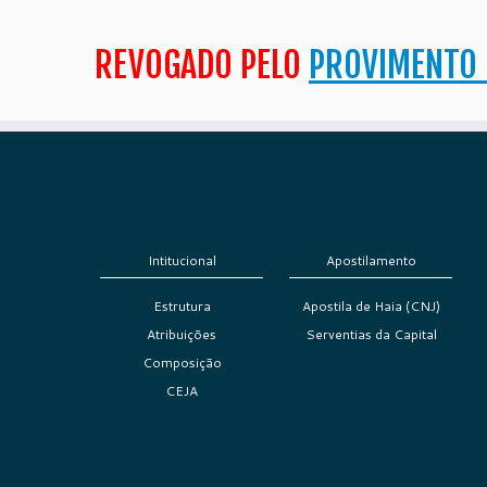
REVOGADO PELO
PROVIMENTO 
Intitucional
Apostilamento
Estrutura
Apostila de Haia (CNJ)
Atribuições
Serventias da Capital
Composição
CEJA