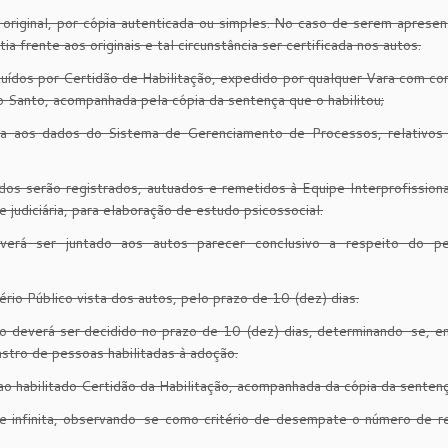
iginal, por cópia autenticada ou simples. No caso de serem apresen
a frente aos originais e tal circunstância ser certificada nos autos.
ídos por Certidão de Habilitação, expedido por qualquer Vara com c
o Santo, acompanhada pela cópia da sentença que o habilitou;
lta aos dados do Sistema de Gerenciamento de Processos, relativos 
 serão registrados, autuados e remetidos à Equipe Interprofissiona
judiciária, para elaboração de estudo psicossocial.
erá ser juntado aos autos parecer conclusivo a respeito do pe
rio Público vista dos autos, pelo prazo de 10 (dez) dias.
ção deverá ser decidido no prazo de 10 (dez) dias, determinando-se, 
stro de pessoas habilitadas à adoção.
 ao habilitado Certidão da Habilitação, acompanhada da cópia da sentenç
e infinita, observando-se como critério de desempate o número de r