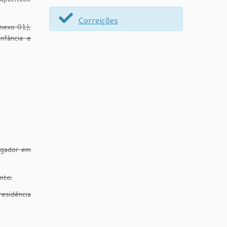
Correições
anexo 01),
nfância e
egador em
nto;
esidência