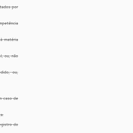
tados por
ompetência
à matéria
l, ou, não
dido, ou,
em caso de
a.
egistro do