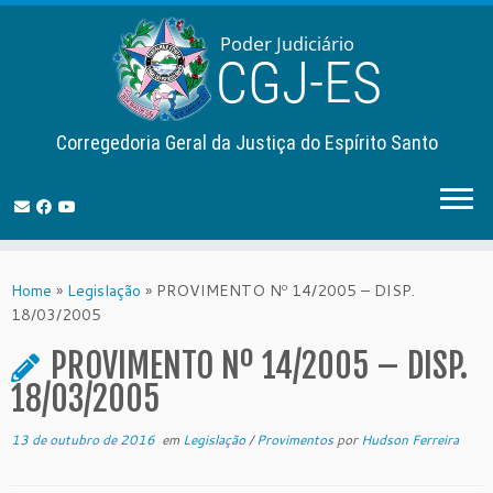
Corregedoria Geral da Justiça do Espírito Santo
Skip
to
Home
»
Legislação
»
PROVIMENTO Nº 14/2005 – DISP.
content
18/03/2005
PROVIMENTO Nº 14/2005 – DISP.
18/03/2005
13 de outubro de 2016
em
Legislação
/
Provimentos
por
Hudson Ferreira