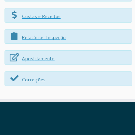
Custas e Receitas
Relatórios Inspeção
Apostilamento
Correições