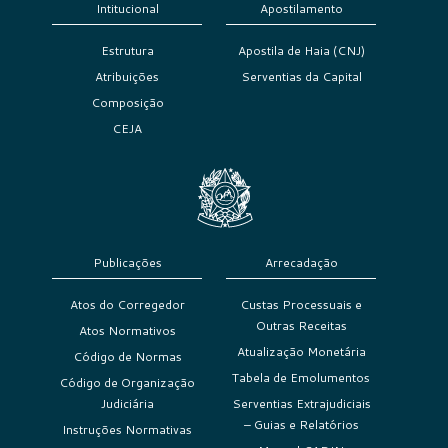
Intitucional
Apostilamento
Estrutura
Apostila de Haia (CNJ)
Atribuições
Serventias da Capital
Composição
CEJA
Publicações
Arrecadação
Atos do Corregedor
Custas Processuais e
Outras Receitas
Atos Normativos
Atualização Monetária
Código de Normas
Tabela de Emolumentos
Código de Organização
Judiciária
Serventias Extrajudiciais
– Guias e Relatórios
Instruções Normativas