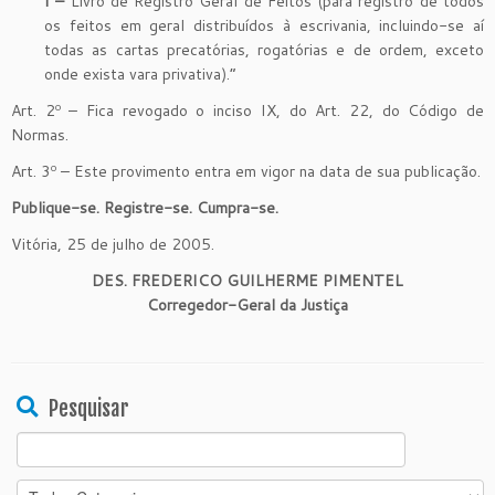
I –
Livro de Registro Geral de Feitos (para registro de todos
os feitos em geral distribuídos à escrivania, incluindo-se aí
todas as cartas precatórias, rogatórias e de ordem, exceto
onde exista vara privativa).”
Art. 2º – Fica revogado o inciso IX, do Art. 22, do Código de
Normas.
Art. 3º – Este provimento entra em vigor na data de sua publicação.
Publique-se. Registre-se. Cumpra-se.
Vitória, 25 de julho de 2005.
DES. FREDERICO GUILHERME PIMENTEL
Corregedor-Geral da Justiça
Pesquisar
Search
for: