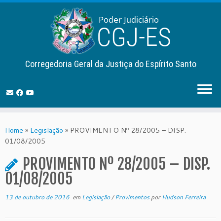
Corregedoria Geral da Justiça do Espírito Santo
Skip
to
Home
»
Legislação
»
PROVIMENTO Nº 28/2005 – DISP.
content
01/08/2005
PROVIMENTO Nº 28/2005 – DISP.
01/08/2005
13 de outubro de 2016
em
Legislação
/
Provimentos
por
Hudson Ferreira