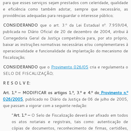
para que esses serviços sejam prestados com celeridade, qualidade
e eficiência como também adotar, sempre que necessário, as
providências adequadas para resguardar o interesse público;
CONSIDERANDO
que o art. 3.º da Lei Estadual nº. 7.959/04,
publicada no Diário Oficial de 20 de dezembro de 2004, atribui à
Corregedoria Geral da Justiça competência para, por ato próprio,
baixar as instruções normativas necessárias e/ou complementares à
operacionalidade e funcionalidade da implantação do mecanismo de
fiscalização;
CONSIDERANDO
que o
Provimento 026/05
cria e regulamenta o
SELO DE FISCALIZAÇÃO;
R E S O L V E:
Art. 1.º – MODIFICAR os
artigos 1.º, 3.º e 4.º
do
Provimento n.º
026/2005
, publicado no Diário da Justiça de 06 de julho de 2005,
que passam a vigorar com a seguinte redação:
“
Art. 1.º –
O Selo de Fiscalização deverá ser afixado em todos
os atos notariais e registrais, tais como: autenticação de
cópias de documentos, reconhecimento de firmas, certidões,