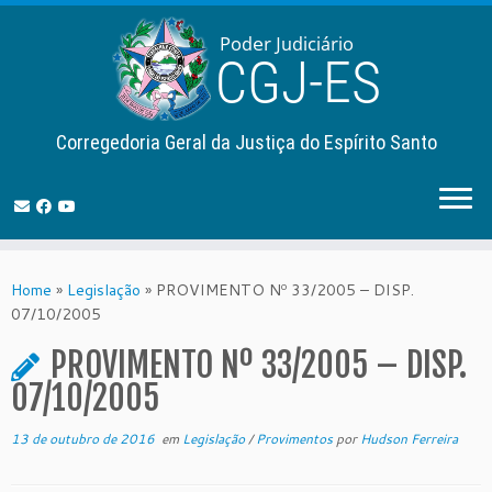
Corregedoria Geral da Justiça do Espírito Santo
Skip
to
Home
»
Legislação
»
PROVIMENTO Nº 33/2005 – DISP.
content
07/10/2005
PROVIMENTO Nº 33/2005 – DISP.
07/10/2005
13 de outubro de 2016
em
Legislação
/
Provimentos
por
Hudson Ferreira