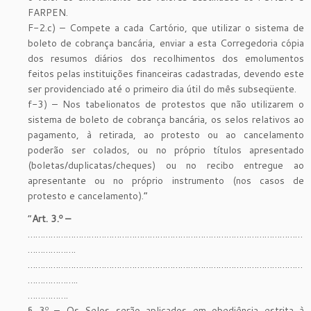
FARPEN.
F-2.c) – Compete a cada Cartório, que utilizar o sistema de
boleto de cobrança bancária, enviar a esta Corregedoria cópia
dos resumos diários dos recolhimentos dos emolumentos
feitos pelas instituições financeiras cadastradas, devendo este
ser providenciado até o primeiro dia útil do mês subseqüente.
f-3) – Nos tabelionatos de protestos que não utilizarem o
sistema de boleto de cobrança bancária, os selos relativos ao
pagamento, à retirada, ao protesto ou ao cancelamento
poderão ser colados, ou no próprio títulos apresentado
(boletas/duplicatas/cheques) ou no recibo entregue ao
apresentante ou no próprio instrumento (nos casos de
protesto e cancelamento).”
“
Art. 3.º –
………………………………………………………………………………………………
……………….
………………………………………………………………………………………………
………………..
…………….
§ 3º – Os Selos serão aplicados em obediência estrita à